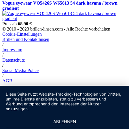
Vogue eyewear VO5426S W65613 54 dark havana / brown
gradient
Preis ab
68,90
€
© 2010 - 2023 brillen-linsen.com - Alle Rechte vorbehalten
Cookie-Einstellungen
Brillen und Kontaktlinsen
/
Impressum
/
Datenschutz
/
Social Media Police
/
AGB
Diese Seite nutzt Website-Tracking-Technologien von Dritten,
um ihre Dienste anzubieten, stetig zu verbessern und
Werbung entsprechend den Interessen der Nutzer
anzuzeigen.
ABLEHNEN