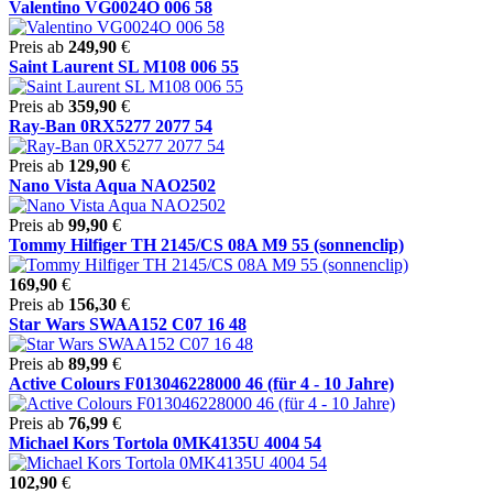
Valentino VG0024O 006 58
Preis ab
249,90
€
Saint Laurent SL M108 006 55
Preis ab
359,90
€
Ray-Ban 0RX5277 2077 54
Preis ab
129,90
€
Nano Vista Aqua NAO2502
Preis ab
99,90
€
Tommy Hilfiger TH 2145/CS 08A M9 55 (sonnenclip)
169,90
€
Preis ab
156,30
€
Star Wars SWAA152 C07 16 48
Preis ab
89,99
€
Active Colours F013046228000 46 (für 4 - 10 Jahre)
Preis ab
76,99
€
Michael Kors Tortola 0MK4135U 4004 54
102,90
€