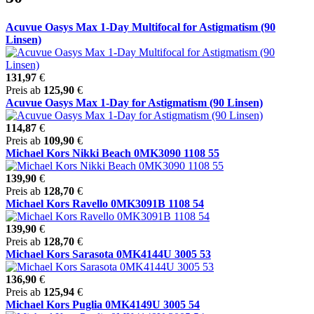
Acuvue Oasys Max 1-Day Multifocal for Astigmatism (90
Linsen)
131,97
€
Preis ab
125,90
€
Acuvue Oasys Max 1-Day for Astigmatism (90 Linsen)
114,87
€
Preis ab
109,90
€
Michael Kors Nikki Beach 0MK3090 1108 55
139,90
€
Preis ab
128,70
€
Michael Kors Ravello 0MK3091B 1108 54
139,90
€
Preis ab
128,70
€
Michael Kors Sarasota 0MK4144U 3005 53
136,90
€
Preis ab
125,94
€
Michael Kors Puglia 0MK4149U 3005 54