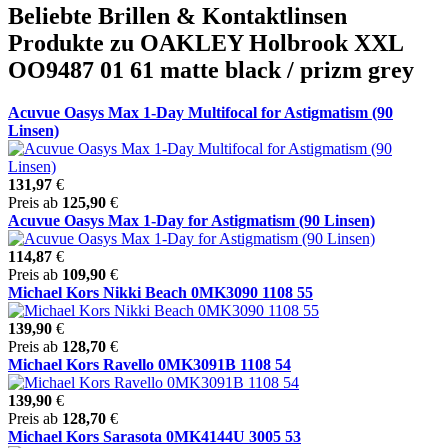
Beliebte Brillen & Kontaktlinsen
Produkte zu OAKLEY Holbrook XXL
OO9487 01 61 matte black / prizm grey
Acuvue Oasys Max 1-Day Multifocal for Astigmatism (90
Linsen)
131,97
€
Preis ab
125,90
€
Acuvue Oasys Max 1-Day for Astigmatism (90 Linsen)
114,87
€
Preis ab
109,90
€
Michael Kors Nikki Beach 0MK3090 1108 55
139,90
€
Preis ab
128,70
€
Michael Kors Ravello 0MK3091B 1108 54
139,90
€
Preis ab
128,70
€
Michael Kors Sarasota 0MK4144U 3005 53