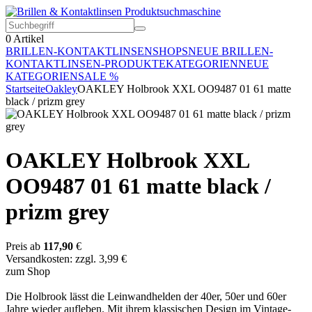
0
Artikel
BRILLEN-KONTAKTLINSEN
SHOPS
NEUE BRILLEN-
KONTAKTLINSEN-PRODUKTE
KATEGORIEN
NEUE
KATEGORIEN
SALE %
Startseite
Oakley
OAKLEY Holbrook XXL OO9487 01 61 matte
black / prizm grey
OAKLEY Holbrook XXL
OO9487 01 61 matte black /
prizm grey
Preis ab
117,90
€
Versandkosten: zzgl. 3,99 €
zum Shop
Die Holbrook lässt die Leinwandhelden der 40er, 50er und 60er
Jahre wieder aufleben. Mit ihrem klassischen Design im Vintage-