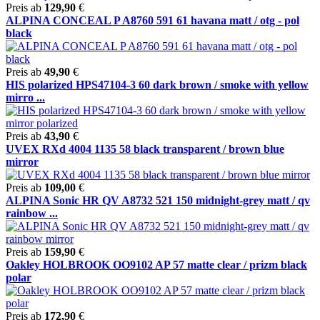
Preis ab
129,90
€
ALPINA CONCEAL P A8760 591 61 havana matt / otg - pol
black
Preis ab
49,90
€
HIS polarized HPS47104-3 60 dark brown / smoke with yellow
mirro ...
Preis ab
43,90
€
UVEX RXd 4004 1135 58 black transparent / brown blue
mirror
Preis ab
109,00
€
ALPINA Sonic HR QV A8732 521 150 midnight-grey matt / qv
rainbow ...
Preis ab
159,90
€
Oakley HOLBROOK OO9102 AP 57 matte clear / prizm black
polar
Preis ab
172,90
€