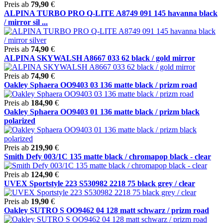
Preis ab
79,90
€
ALPINA TURBO PRO Q-LITE A8749 091 145 havanna black
/ mirror sil ...
Preis ab
74,90
€
ALPINA SKYWALSH A8667 033 62 black / gold mirror
Preis ab
74,90
€
Oakley Sphaera OO9403 03 136 matte black / prizm road
Preis ab
184,90
€
Oakley Sphaera OO9403 01 136 matte black / prizm black
polarized
Preis ab
219,90
€
Smith Defy 003/1C 135 matte black / chromapop black - clear
Preis ab
124,90
€
UVEX Sportstyle 223 S530982 2218 75 black grey / clear
Preis ab
19,90
€
Oakley SUTRO S OO9462 04 128 matt schwarz / prizm road