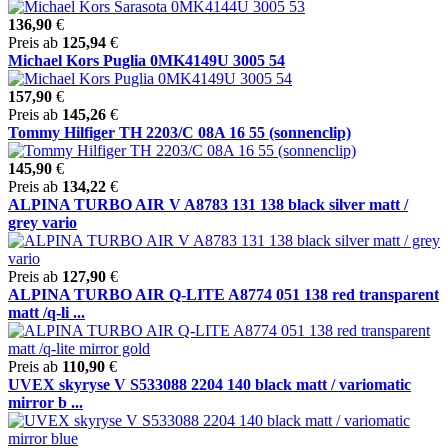
136,90
€
Preis ab
125,94
€
Michael Kors Puglia 0MK4149U 3005 54
157,90
€
Preis ab
145,26
€
Tommy Hilfiger TH 2203/C 08A 16 55 (sonnenclip)
145,90
€
Preis ab
134,22
€
ALPINA TURBO AIR V A8783 131 138 black silver matt /
grey vario
Preis ab
127,90
€
ALPINA TURBO AIR Q-LITE A8774 051 138 red transparent
matt /q-li ...
Preis ab
110,90
€
UVEX skyryse V S533088 2204 140 black matt / variomatic
mirror b ...