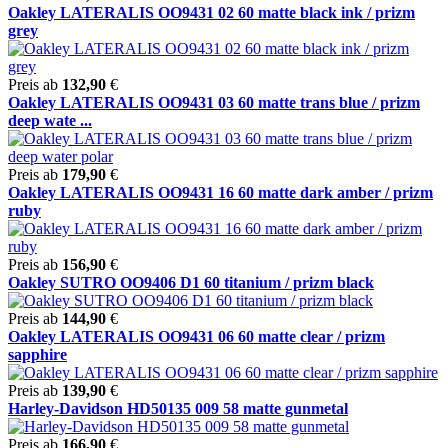
Oakley LATERALIS OO9431 02 60 matte black ink / prizm
grey
Preis ab
132,90
€
Oakley LATERALIS OO9431 03 60 matte trans blue / prizm
deep wate ...
Preis ab
179,90
€
Oakley LATERALIS OO9431 16 60 matte dark amber / prizm
ruby
Preis ab
156,90
€
Oakley SUTRO OO9406 D1 60 titanium / prizm black
Preis ab
144,90
€
Oakley LATERALIS OO9431 06 60 matte clear / prizm
sapphire
Preis ab
139,90
€
Harley-Davidson HD50135 009 58 matte gunmetal
Preis ab
166,90
€