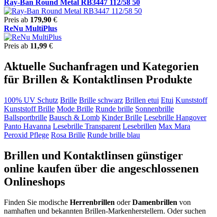
Ray-Ban Round Metal RB3447 112/58 50
Preis ab
179,90
€
ReNu MultiPlus
Preis ab
11,99
€
Aktuelle Suchanfragen und Kategorien
für Brillen & Kontaktlinsen Produkte
100% UV Schutz
Brille
Brille schwarz
Brillen etui
Etui
Kunststoff
Kunststoff Brille
Mode Brille
Runde brille
Sonnenbrille
Ballsportbrille
Bausch & Lomb
Kinder Brille
Lesebrille Hangover
Panto Havanna
Lesebrille Transparent
Lesebrillen
Max Mara
Peroxid Pflege
Rosa Brille
Runde brille blau
Brillen und Kontaktlinsen günstiger
online kaufen über die angeschlossenen
Onlineshops
Finden Sie modische
Herrenbrillen
oder
Damenbrillen
von
namhaften und bekannten Brillen-Markenherstellern. Oder suchen