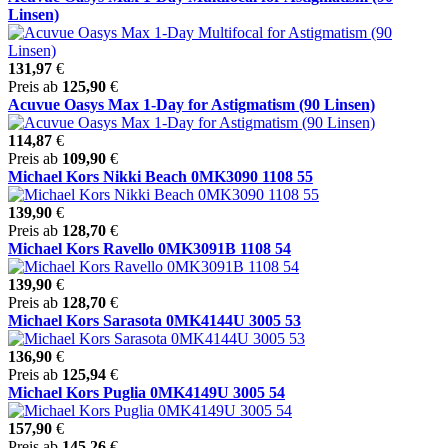
Linsen)
131,97
€
Preis ab
125,90
€
Acuvue Oasys Max 1-Day for Astigmatism (90 Linsen)
114,87
€
Preis ab
109,90
€
Michael Kors Nikki Beach 0MK3090 1108 55
139,90
€
Preis ab
128,70
€
Michael Kors Ravello 0MK3091B 1108 54
139,90
€
Preis ab
128,70
€
Michael Kors Sarasota 0MK4144U 3005 53
136,90
€
Preis ab
125,94
€
Michael Kors Puglia 0MK4149U 3005 54
157,90
€
Preis ab
145,26
€