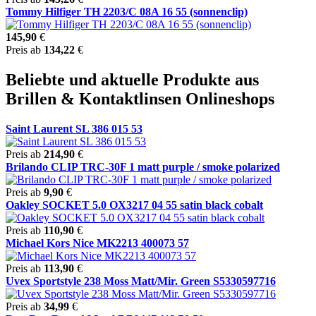
Tommy Hilfiger TH 2203/C 08A 16 55 (sonnenclip)
145,90
€
Preis ab
134,22
€
Beliebte und aktuelle Produkte aus
Brillen & Kontaktlinsen Onlineshops
Saint Laurent SL 386 015 53
Preis ab
214,90
€
Brilando CLIP TRC-30F 1 matt purple / smoke polarized
Preis ab
9,90
€
Oakley SOCKET 5.0 OX3217 04 55 satin black cobalt
Preis ab
110,90
€
Michael Kors Nice MK2213 400073 57
Preis ab
113,90
€
Uvex Sportstyle 238 Moss Matt/Mir. Green S5330597716
Preis ab
34,99
€