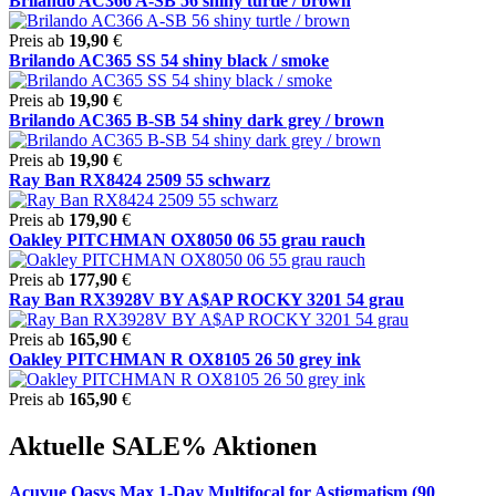
Brilando AC366 A-SB 56 shiny turtle / brown
Preis ab
19,90
€
Brilando AC365 SS 54 shiny black / smoke
Preis ab
19,90
€
Brilando AC365 B-SB 54 shiny dark grey / brown
Preis ab
19,90
€
Ray Ban RX8424 2509 55 schwarz
Preis ab
179,90
€
Oakley PITCHMAN OX8050 06 55 grau rauch
Preis ab
177,90
€
Ray Ban RX3928V BY A$AP ROCKY 3201 54 grau
Preis ab
165,90
€
Oakley PITCHMAN R OX8105 26 50 grey ink
Preis ab
165,90
€
Aktuelle SALE% Aktionen
Acuvue Oasys Max 1-Day Multifocal for Astigmatism (90