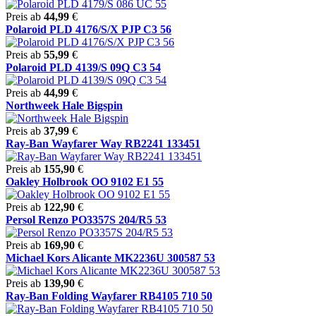
Preis ab
44,99
€
Polaroid PLD 4176/S/X PJP C3 56
Preis ab
55,99
€
Polaroid PLD 4139/S 09Q C3 54
Preis ab
44,99
€
Northweek Hale Bigspin
Preis ab
37,99
€
Ray-Ban Wayfarer Way RB2241 133451
Preis ab
155,90
€
Oakley Holbrook OO 9102 E1 55
Preis ab
122,90
€
Persol Renzo PO3357S 204/R5 53
Preis ab
169,90
€
Michael Kors Alicante MK2236U 300587 53
Preis ab
139,90
€
Ray-Ban Folding Wayfarer RB4105 710 50