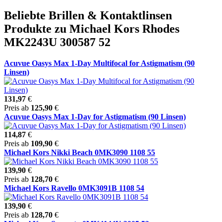
Beliebte Brillen & Kontaktlinsen
Produkte zu Michael Kors Rhodes
MK2243U 300587 52
Acuvue Oasys Max 1-Day Multifocal for Astigmatism (90
Linsen)
131,97
€
Preis ab
125,90
€
Acuvue Oasys Max 1-Day for Astigmatism (90 Linsen)
114,87
€
Preis ab
109,90
€
Michael Kors Nikki Beach 0MK3090 1108 55
139,90
€
Preis ab
128,70
€
Michael Kors Ravello 0MK3091B 1108 54
139,90
€
Preis ab
128,70
€