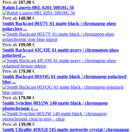
Preis ab
107,90
€
Ralph Lauren 0RL 8201 50018G 56
Preis ab
148,90
€
Smith Backcast 003/7V 61 matte black / chromapop glass
polarchro ...
Preis ab
199,90
€
Smith Backcast 4JC/QE 61 matte gravy / chromapop glass
polarized ...
Preis ab
179,90
€
Smith Backcast 003/QG 61 matte black / chromapop polarized
blue ...
Preis ab
179,90
€
Smith Syncline 003/2W 140 matte black / chromapop
photochromic c ...
Preis ab
139,90
€
Smith Ultralite 4QI/G0 145 matte meteorite crystal / chromapop