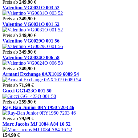
Preis ab
249,90
€
Valentino VG0031O 003 52
Preis ab
349,90
€
Valentino VG0031O 001 52
Preis ab
349,90
€
Valentino VG0029O 001 56
Preis ab
349,90
€
Valentino VG0024O 006 58
Preis ab
249,90
€
Armani Exchange 0AX1019 6089 54
Preis ab
71,99
€
Gucci GG1423O 001 50
Preis ab
259,90
€
Ray-Ban Junior 0RY1950 7203 46
Preis ab
79,99
€
Marc Jacobs MJ 1084 A84 16 52
154,90
€