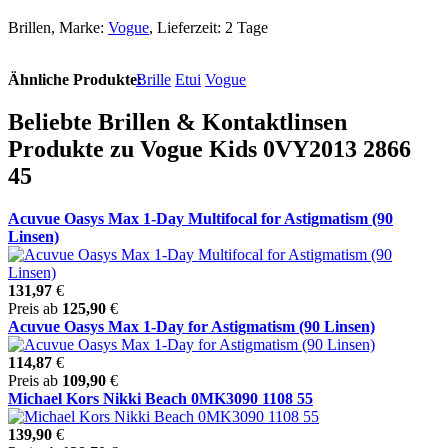
Brillen, Marke:
Vogue
, Lieferzeit: 2 Tage
Ähnliche Produkte:
Brille
Etui
Vogue
Beliebte Brillen & Kontaktlinsen
Produkte zu Vogue Kids 0VY2013 2866
45
Acuvue Oasys Max 1-Day Multifocal for Astigmatism (90
Linsen)
131,97
€
Preis ab
125,90
€
Acuvue Oasys Max 1-Day for Astigmatism (90 Linsen)
114,87
€
Preis ab
109,90
€
Michael Kors Nikki Beach 0MK3090 1108 55
139,90
€