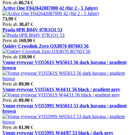
Preis ab
86,74
€
Active One F042642087000 42 (für 2 - 5 Jahre)
73,99
€
Preis ab
38,47
€
Prada 0PR B04V 07R1O1 53
Preis ab
169,90
€
Oakley Crosslink Zero OX8076 807603 56
Preis ab
139,90
€
Vogue eyewear VO5561S W65613 56 dark havana / gradient
brown
Preis ab
89,90
€
Vogue eyewear VO5561S W44/11 56 black / gradient grey
Preis ab
89,90
€
Vogue eyewear VO5599S W65613 53 dark havana / gradient
brown
Preis ab
81,90
€
Vogue eyewear VO5599S W44/87 53 black / dark grey