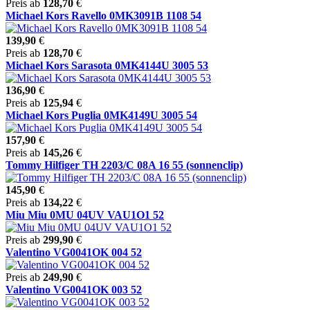
Preis ab
128,70
€
Michael Kors Ravello 0MK3091B 1108 54
139,90
€
Preis ab
128,70
€
Michael Kors Sarasota 0MK4144U 3005 53
136,90
€
Preis ab
125,94
€
Michael Kors Puglia 0MK4149U 3005 54
157,90
€
Preis ab
145,26
€
Tommy Hilfiger TH 2203/C 08A 16 55 (sonnenclip)
145,90
€
Preis ab
134,22
€
Miu Miu 0MU 04UV VAU1O1 52
Preis ab
299,90
€
Valentino VG0041OK 004 52
Preis ab
249,90
€
Valentino VG0041OK 003 52