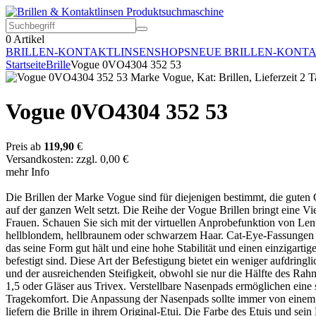
0
Artikel
BRILLEN-KONTAKTLINSEN
SHOPS
NEUE BRILLEN-KONT
Startseite
Brille
Vogue 0VO4304 352 53
Vogue 0VO4304 352 53
Preis ab
119,90
€
Versandkosten: zzgl. 0,00 €
mehr Info
Die Brillen der Marke Vogue sind für diejenigen bestimmt, die guten
auf der ganzen Welt setzt. Die Reihe der Vogue Brillen bringt eine V
Frauen. Schauen Sie sich mit der virtuellen Anprobefunktion von Lent
hellblondem, hellbraunem oder schwarzem Haar. Cat-Eye-Fassungen sin
das seine Form gut hält und eine hohe Stabilität und einen einzigarti
befestigt sind. Diese Art der Befestigung bietet ein weniger aufdringl
und der ausreichenden Steifigkeit, obwohl sie nur die Hälfte des Ra
1,5 oder Gläser aus Trivex. Verstellbare Nasenpads ermöglichen eine 
Tragekomfort. Die Anpassung der Nasenpads sollte immer von ein
liefern die Brille in ihrem Original-Etui. Die Farbe des Etuis und se