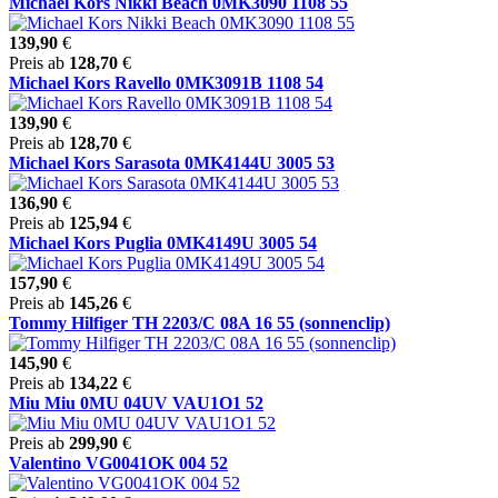
Michael Kors Nikki Beach 0MK3090 1108 55
139,90
€
Preis ab
128,70
€
Michael Kors Ravello 0MK3091B 1108 54
139,90
€
Preis ab
128,70
€
Michael Kors Sarasota 0MK4144U 3005 53
136,90
€
Preis ab
125,94
€
Michael Kors Puglia 0MK4149U 3005 54
157,90
€
Preis ab
145,26
€
Tommy Hilfiger TH 2203/C 08A 16 55 (sonnenclip)
145,90
€
Preis ab
134,22
€
Miu Miu 0MU 04UV VAU1O1 52
Preis ab
299,90
€
Valentino VG0041OK 004 52