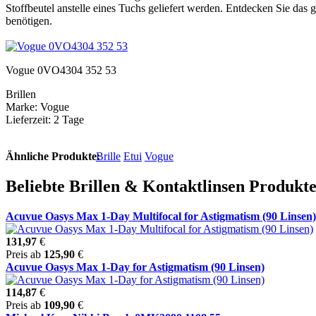
Stoffbeutel anstelle eines Tuchs geliefert werden. Entdecken Sie das
benötigen.
Vogue 0VO4304 352 53
Brillen
Marke: Vogue
Lieferzeit: 2 Tage
Ähnliche Produkte:
Brille
Etui
Vogue
Beliebte Brillen & Kontaktlinsen Produkt
Acuvue Oasys Max 1-Day Multifocal for Astigmatism (90 Linsen)
131,97
€
Preis ab
125,90
€
Acuvue Oasys Max 1-Day for Astigmatism (90 Linsen)
114,87
€
Preis ab
109,90
€