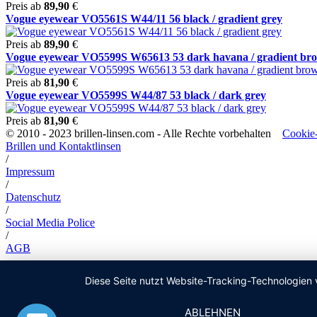
Preis ab
89,90
€
Vogue eyewear VO5561S W44/11 56 black / gradient grey
Preis ab
89,90
€
Vogue eyewear VO5599S W65613 53 dark havana / gradient br
Preis ab
81,90
€
Vogue eyewear VO5599S W44/87 53 black / dark grey
Preis ab
81,90
€
© 2010 - 2023 brillen-linsen.com - Alle Rechte vorbehalten
Cookie-
Brillen und Kontaktlinsen
/
Impressum
/
Datenschutz
/
Social Media Police
/
AGB
Diese Seite nutzt Website-Tracking-Technologien 
ABLEHNEN