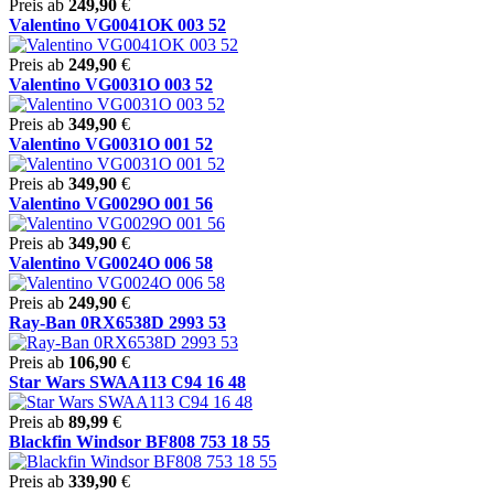
Preis ab
249,90
€
Valentino VG0041OK 003 52
Preis ab
249,90
€
Valentino VG0031O 003 52
Preis ab
349,90
€
Valentino VG0031O 001 52
Preis ab
349,90
€
Valentino VG0029O 001 56
Preis ab
349,90
€
Valentino VG0024O 006 58
Preis ab
249,90
€
Ray-Ban 0RX6538D 2993 53
Preis ab
106,90
€
Star Wars SWAA113 C94 16 48
Preis ab
89,99
€
Blackfin Windsor BF808 753 18 55
Preis ab
339,90
€