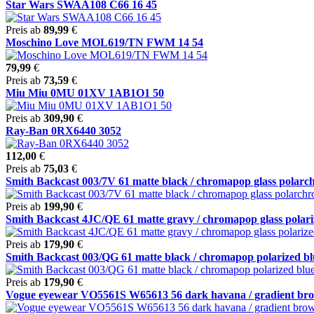
Star Wars SWAA108 C66 16 45
Preis ab
89,99
€
Moschino Love MOL619/TN FWM 14 54
79,99
€
Preis ab
73,59
€
Miu Miu 0MU 01XV 1AB1O1 50
Preis ab
309,90
€
Ray-Ban 0RX6440 3052
112,00
€
Preis ab
75,03
€
Smith Backcast 003/7V 61 matte black / chromapop glass polarchr
Preis ab
199,90
€
Smith Backcast 4JC/QE 61 matte gravy / chromapop glass polariz
Preis ab
179,90
€
Smith Backcast 003/QG 61 matte black / chromapop polarized blu
Preis ab
179,90
€
Vogue eyewear VO5561S W65613 56 dark havana / gradient br