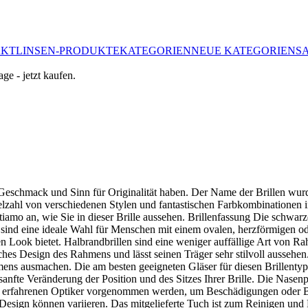
AKTLINSEN-PRODUKTE
KATEGORIEN
NEUE KATEGORIEN
S
 Geschmack und Sinn für Originalität haben. Der Name der Brillen wurd
ielzahl von verschiedenen Stylen und fantastischen Farbkombinationen 
iamo an, wie Sie in dieser Brille aussehen. Brillenfassung Die schwar
d eine ideale Wahl für Menschen mit einem ovalen, herzförmigen oder r
gen Look bietet. Halbrandbrillen sind eine weniger auffällige Art von 
iches Design des Rahmens und lässt seinen Träger sehr stilvoll aussehen
hmens ausmachen. Die am besten geeigneten Gläser für diesen Brillentyp
sanfte Veränderung der Position und des Sitzes Ihrer Brille. Die Nase
em erfahrenen Optiker vorgenommen werden, um Beschädigungen oder
in Design können variieren. Das mitgelieferte Tuch ist zum Reinigen un