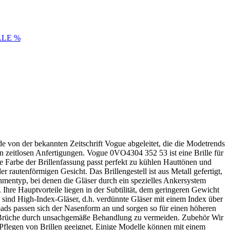
ALE %
e von der bekannten Zeitschrift Vogue abgeleitet, die die Modetrends
in zeitlosen Anfertigungen. Vogue 0VO4304 352 53 ist eine Brille für
ze Farbe der Brillenfassung passt perfekt zu kühlen Hauttönen und
autenförmigen Gesicht. Das Brillengestell ist aus Metall gefertigt,
Rahmentyp, bei denen die Gläser durch ein spezielles Ankersystem
. Ihre Hauptvorteile liegen in der Subtilität, dem geringeren Gewicht
 sind High-Index-Gläser, d.h. verdünnte Gläser mit einem Index über
npads passen sich der Nasenform an und sorgen so für einen höheren
 Brüche durch unsachgemäße Behandlung zu vermeiden. Zubehör Wir
d Pflegen von Brillen geeignet. Einige Modelle können mit einem