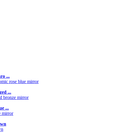
o ...
ed ...
e ...
own