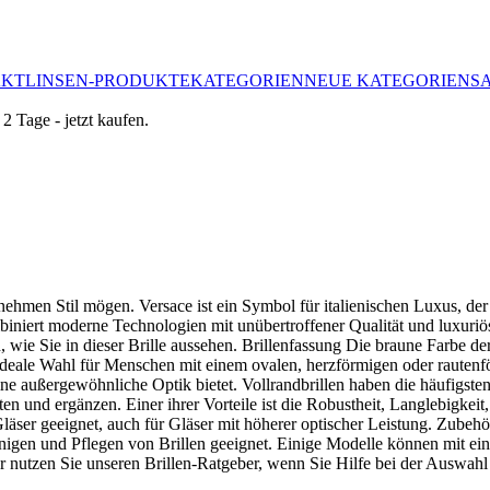
AKTLINSEN-PRODUKTE
KATEGORIEN
NEUE KATEGORIEN
S
rnehmen Stil mögen. Versace ist ein Symbol für italienischen Luxus, der
iniert moderne Technologien mit unübertroffener Qualität und luxuriö
 wie Sie in dieser Brille aussehen. Brillenfassung Die braune Farbe d
ale Wahl für Menschen mit einem ovalen, herzförmigen oder rautenför
ine außergewöhnliche Optik bietet. Vollrandbrillen haben die häufigs
en und ergänzen. Einer ihrer Vorteile ist die Robustheit, Langlebigkeit
äser geeignet, auch für Gläser mit höherer optischer Leistung. Zubehör 
nigen und Pflegen von Brillen geeignet. Einige Modelle können mit ein
r nutzen Sie unseren Brillen-Ratgeber, wenn Sie Hilfe bei der Auswahl