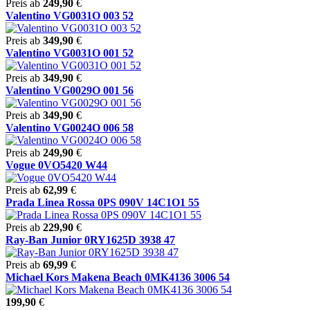
Preis ab
249,90
€
Valentino VG0031O 003 52
Preis ab
349,90
€
Valentino VG0031O 001 52
Preis ab
349,90
€
Valentino VG0029O 001 56
Preis ab
349,90
€
Valentino VG0024O 006 58
Preis ab
249,90
€
Vogue 0VO5420 W44
Preis ab
62,99
€
Prada Linea Rossa 0PS 090V 14C1O1 55
Preis ab
229,90
€
Ray-Ban Junior 0RY1625D 3938 47
Preis ab
69,99
€
Michael Kors Makena Beach 0MK4136 3006 54
199,90
€