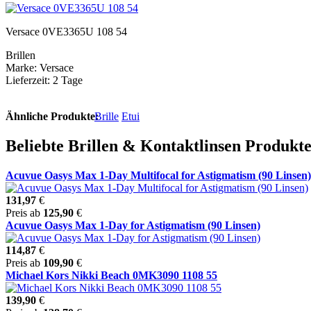
Versace 0VE3365U 108 54
Brillen
Marke: Versace
Lieferzeit: 2 Tage
Ähnliche Produkte:
Brille
Etui
Beliebte Brillen & Kontaktlinsen Produkt
Acuvue Oasys Max 1-Day Multifocal for Astigmatism (90 Linsen)
131,97
€
Preis ab
125,90
€
Acuvue Oasys Max 1-Day for Astigmatism (90 Linsen)
114,87
€
Preis ab
109,90
€
Michael Kors Nikki Beach 0MK3090 1108 55
139,90
€