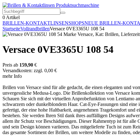
0
Artikel
BRILLEN-KONTAKTLINSEN
SHOPS
NEUE BRILLEN-KONT
Startseite
Vollrandbrillen
Versace 0VE3365U 108 54
Versace 0VE3365U 108 54
Preis ab
159,90
€
Versandkosten: zzgl. 0,00 €
mehr Info
Brillen von Versace sind für alle gedacht, die einen eleganten und vo
unvergessliche Medusa-Logo. Die Brillenkollektion von Versace komb
Schauen Sie sich mit der virtuellen Anprobefunktion von Lentiamo an,
schwarzem oder dunkelblondem Haar. Cat-Eye-Fassungen sind eine ide
gefertigt, der eine hohe Haltbarkeit, angenehmen Tragekomfort und e
bestehen. Sie werden Ihren Stil dank ihres auffälligen Designs aufwert
allem ihr Schutz vor Beschädigungen. Dieser Rahmentyp ist für alle Gl
und sein Design können variieren. Das mitgelieferte Tuch ist zum Rei
das gesamte Sortiment der Brillen, um weitere Modelle zu finden, ode