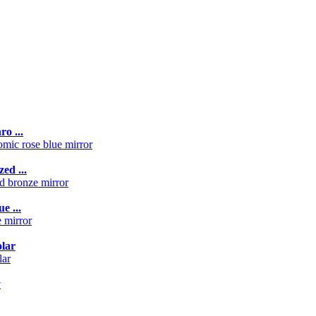
o ...
ed ...
e ...
lar
y