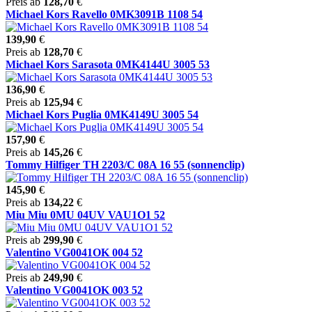
Preis ab
128,70
€
Michael Kors Ravello 0MK3091B 1108 54
139,90
€
Preis ab
128,70
€
Michael Kors Sarasota 0MK4144U 3005 53
136,90
€
Preis ab
125,94
€
Michael Kors Puglia 0MK4149U 3005 54
157,90
€
Preis ab
145,26
€
Tommy Hilfiger TH 2203/C 08A 16 55 (sonnenclip)
145,90
€
Preis ab
134,22
€
Miu Miu 0MU 04UV VAU1O1 52
Preis ab
299,90
€
Valentino VG0041OK 004 52
Preis ab
249,90
€
Valentino VG0041OK 003 52