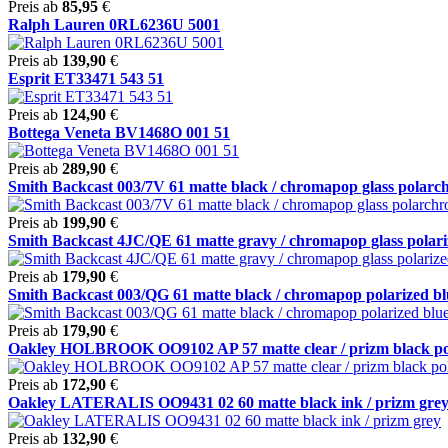
Preis ab
85,95
€
Ralph Lauren 0RL6236U 5001
Preis ab
139,90
€
Esprit ET33471 543 51
Preis ab
124,90
€
Bottega Veneta BV1468O 001 51
Preis ab
289,90
€
Smith Backcast 003/7V 61 matte black / chromapop glass polarchr
Preis ab
199,90
€
Smith Backcast 4JC/QE 61 matte gravy / chromapop glass polariz
Preis ab
179,90
€
Smith Backcast 003/QG 61 matte black / chromapop polarized blu
Preis ab
179,90
€
Oakley HOLBROOK OO9102 AP 57 matte clear / prizm black po
Preis ab
172,90
€
Oakley LATERALIS OO9431 02 60 matte black ink / prizm gre
Preis ab
132,90
€