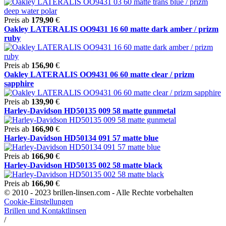
Preis ab
179,90
€
Oakley LATERALIS OO9431 16 60 matte dark amber / prizm
ruby
Preis ab
156,90
€
Oakley LATERALIS OO9431 06 60 matte clear / prizm
sapphire
Preis ab
139,90
€
Harley-Davidson HD50135 009 58 matte gunmetal
Preis ab
166,90
€
Harley-Davidson HD50134 091 57 matte blue
Preis ab
166,90
€
Harley-Davidson HD50135 002 58 matte black
Preis ab
166,90
€
© 2010 - 2023 brillen-linsen.com - Alle Rechte vorbehalten
Cookie-Einstellungen
Brillen und Kontaktlinsen
/