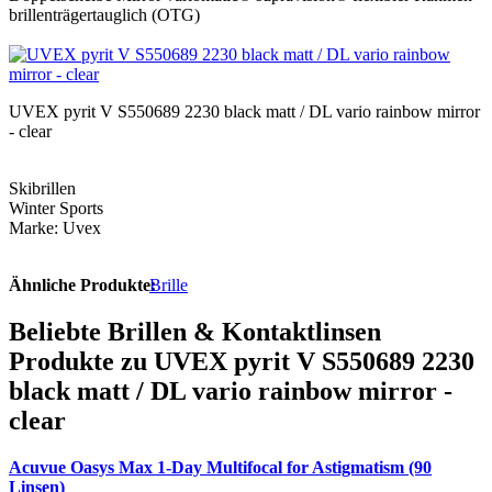
brillenträgertauglich (OTG)
UVEX pyrit V S550689 2230 black matt / DL vario rainbow mirror
- clear
Skibrillen
Winter Sports
Marke: Uvex
Ähnliche Produkte:
Brille
Beliebte Brillen & Kontaktlinsen
Produkte zu UVEX pyrit V S550689 2230
black matt / DL vario rainbow mirror -
clear
Acuvue Oasys Max 1-Day Multifocal for Astigmatism (90
Linsen)