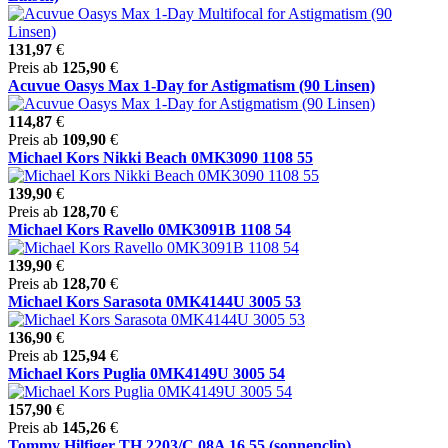
131,97
€
Preis ab
125,90
€
Acuvue Oasys Max 1-Day for Astigmatism (90 Linsen)
114,87
€
Preis ab
109,90
€
Michael Kors Nikki Beach 0MK3090 1108 55
139,90
€
Preis ab
128,70
€
Michael Kors Ravello 0MK3091B 1108 54
139,90
€
Preis ab
128,70
€
Michael Kors Sarasota 0MK4144U 3005 53
136,90
€
Preis ab
125,94
€
Michael Kors Puglia 0MK4149U 3005 54
157,90
€
Preis ab
145,26
€
Tommy Hilfiger TH 2203/C 08A 16 55 (sonnenclip)