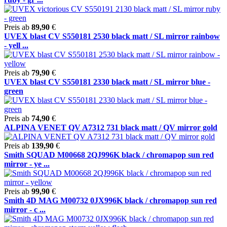
Preis ab
89,90
€
UVEX blast CV S550181 2530 black matt / SL mirror rainbow
- yell ...
Preis ab
79,90
€
UVEX blast CV S550181 2330 black matt / SL mirror blue -
green
Preis ab
74,90
€
ALPINA VENET QV A7312 731 black matt / QV mirror gold
Preis ab
139,90
€
Smith SQUAD M00668 2QJ996K black / chromapop sun red
mirror - ye ...
Preis ab
99,90
€
Smith 4D MAG M00732 0JX996K black / chromapop sun red
mirror - c ...