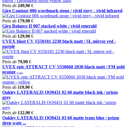
Preis ab
249,90
€
Giro Contour 006 wordmark stone / vivid envy - vivid infrared
Preis ab
179,90
€
Giro Balance II 007 stacked white / vivid emerald
Preis ab
129,90
€
UVEX blast CV S550181 2230 black matt / SL mirror red -
purple
Preis ab
79,90
€
UVEX epic ATTRACT CV S550660 2030 black matt / FM gold
orange - ...
Preis ab
119,90
€
Oakley LATERALIS OO9431 02 60 matte black ink / prizm
grey
Preis ab
132,90
€
Oakley LATERALIS OO9431 03 60 matte trans blue / prizm
deep wate ...