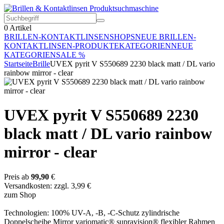
0
Artikel
BRILLEN-KONTAKTLINSEN
SHOPS
NEUE BRILLEN-
KONTAKTLINSEN-PRODUKTE
KATEGORIEN
NEUE
KATEGORIEN
SALE %
Startseite
Brille
UVEX pyrit V S550689 2230 black matt / DL vario
rainbow mirror - clear
UVEX pyrit V S550689 2230
black matt / DL vario rainbow
mirror - clear
Preis ab
99,90
€
Versandkosten: zzgl. 3,99 €
zum Shop
Technologien: 100% UV-A, -B, -C-Schutz zylindrische
Doppelscheibe Mirror variomatic® supravision® flexibler Rahmen