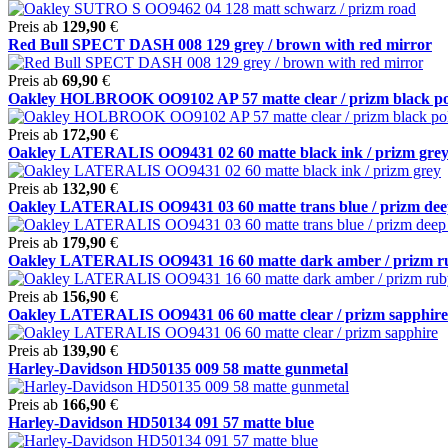
Preis ab
129,90
€
Red Bull SPECT DASH 008 129 grey / brown with red mirror
Preis ab
69,90
€
Oakley HOLBROOK OO9102 AP 57 matte clear / prizm black po
Preis ab
172,90
€
Oakley LATERALIS OO9431 02 60 matte black ink / prizm gre
Preis ab
132,90
€
Oakley LATERALIS OO9431 03 60 matte trans blue / prizm deep
Preis ab
179,90
€
Oakley LATERALIS OO9431 16 60 matte dark amber / prizm r
Preis ab
156,90
€
Oakley LATERALIS OO9431 06 60 matte clear / prizm sapphire
Preis ab
139,90
€
Harley-Davidson HD50135 009 58 matte gunmetal
Preis ab
166,90
€
Harley-Davidson HD50134 091 57 matte blue