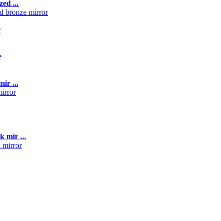
ed ...
r
e
ir ...
 mir ...