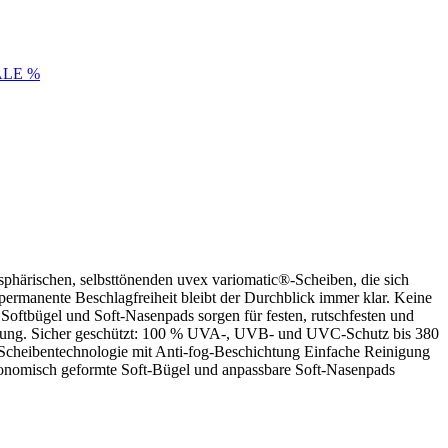
ALE %
t sphärischen, selbsttönenden uvex variomatic®-Scheiben, die sich
ermanente Beschlagfreiheit bleibt der Durchblick immer klar. Keine
Softbügel und Soft-Nasenpads sorgen für festen, rutschfesten und
leistung. Sicher geschützt: 100 % UVA-, UVB- und UVC-Schutz bis 380
-Scheibentechnologie mit Anti-fog-Beschichtung Einfache Reinigung
ergonomisch geformte Soft-Bügel und anpassbare Soft-Nasenpads