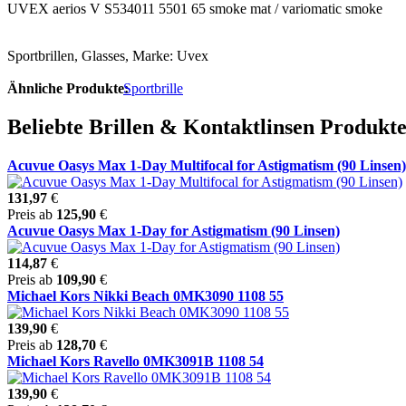
UVEX aerios V S534011 5501 65 smoke mat / variomatic smoke
Sportbrillen, Glasses, Marke: Uvex
Ähnliche Produkte:
Sportbrille
Beliebte Brillen & Kontaktlinsen Produkt
Acuvue Oasys Max 1-Day Multifocal for Astigmatism (90 Linsen)
131,97
€
Preis ab
125,90
€
Acuvue Oasys Max 1-Day for Astigmatism (90 Linsen)
114,87
€
Preis ab
109,90
€
Michael Kors Nikki Beach 0MK3090 1108 55
139,90
€
Preis ab
128,70
€
Michael Kors Ravello 0MK3091B 1108 54
139,90
€