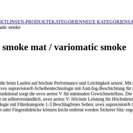
AKTLINSEN-PRODUKTE
KATEGORIEN
NEUE KATEGORIEN
S
atic smoke
 smoke mat / variomatic smoke
e, die beim Laufen auf höchste Performance und Leichtigkeit setzen. Mi
vex supravision®-Scheibentechnologie mit Anti-fog-Beschichtung für p
unktional sorgt die uvex aerios V für minimalen Gewichtseinfluss. Die 
 ist selbstverständlich. uvex aerios V: Höchste Leistung für Höchst
ogie mit Filterkategorie 1-3 Beschlagfreies Sehen: uvex supravision®
it oder Fingerabdrücke können leicht entfernt werden Sicherer Sitz: 