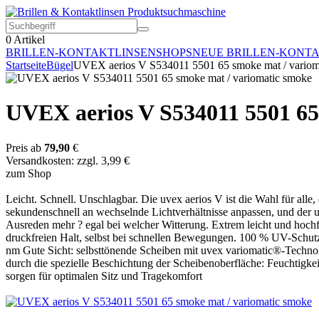
0
Artikel
BRILLEN-KONTAKTLINSEN
SHOPS
NEUE BRILLEN-KONT
Startseite
Bügel
UVEX aerios V S534011 5501 65 smoke mat / variom
UVEX aerios V S534011 5501 65
Preis ab
79,90
€
Versandkosten: zzgl. 3,99 €
zum Shop
Leicht. Schnell. Unschlagbar. Die uvex aerios V ist die Wahl für all
sekundenschnell an wechselnde Lichtverhältnisse anpassen, und der u
Ausreden mehr ? egal bei welcher Witterung. Extrem leicht und hochf
druckfreien Halt, selbst bei schnellen Bewegungen. 100 % UV-Schutz
nm Gute Sicht: selbsttönende Scheiben mit uvex variomatic®-Technol
durch die spezielle Beschichtung der Scheibenoberfläche: Feuchtigke
sorgen für optimalen Sitz und Tragekomfort