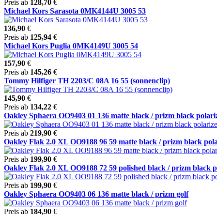
Preis ab
128,70
€
Michael Kors Sarasota 0MK4144U 3005 53
136,90
€
Preis ab
125,94
€
Michael Kors Puglia 0MK4149U 3005 54
157,90
€
Preis ab
145,26
€
Tommy Hilfiger TH 2203/C 08A 16 55 (sonnenclip)
145,90
€
Preis ab
134,22
€
Oakley Sphaera OO9403 01 136 matte black / prizm black polari
Preis ab
219,90
€
Oakley Flak 2.0 XL OO9188 96 59 matte black / prizm black polar
Preis ab
199,90
€
Oakley Flak 2.0 XL OO9188 72 59 polished black / prizm black po
Preis ab
199,90
€
Oakley Sphaera OO9403 06 136 matte black / prizm golf
Preis ab
184,90
€