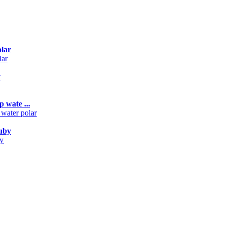
lar
y
 wate ...
uby