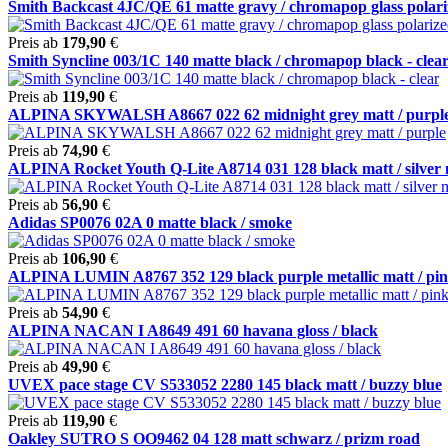
Smith Backcast 4JC/QE 61 matte gravy / chromapop glass polariz
Preis ab
179,90
€
Smith Syncline 003/1C 140 matte black / chromapop black - clea
Preis ab
119,90
€
ALPINA SKYWALSH A8667 022 62 midnight grey matt / purpl
Preis ab
74,90
€
ALPINA Rocket Youth Q-Lite A8714 031 128 black matt / silver m
Preis ab
56,90
€
Adidas SP0076 02A 0 matte black / smoke
Preis ab
106,90
€
ALPINA LUMIN A8767 352 129 black purple metallic matt / pink
Preis ab
54,90
€
ALPINA NACAN I A8649 491 60 havana gloss / black
Preis ab
49,90
€
UVEX pace stage CV S533052 2280 145 black matt / buzzy blue
Preis ab
119,90
€
Oakley SUTRO S OO9462 04 128 matt schwarz / prizm road