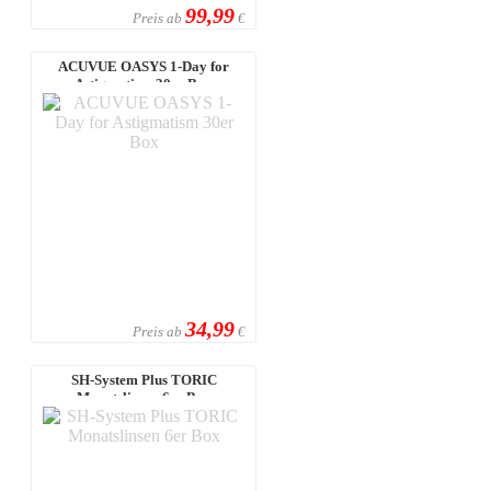
99,99
Preis ab
€
ACUVUE OASYS 1-Day for
Astigmatism 30er Box
34,99
Preis ab
€
SH-System Plus TORIC
Monatslinsen 6er Box