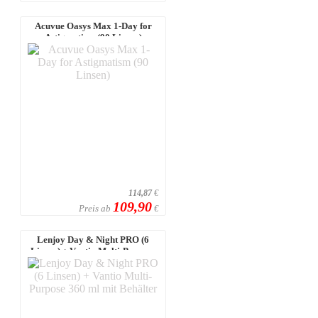
Acuvue Oasys Max 1-Day for
Astigmatism (90 Linsen)
114,87
€
109,90
Preis ab
€
Lenjoy Day & Night PRO (6
Linsen) + Vantio Multi-Purpose
360 ml ...