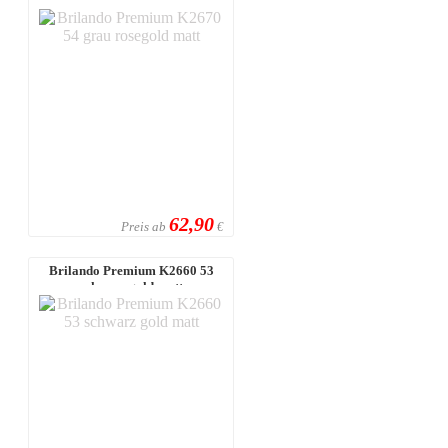
grau rosegold matt
62,90
Preis ab
€
Brilando Premium K2660 53
schwarz gold matt