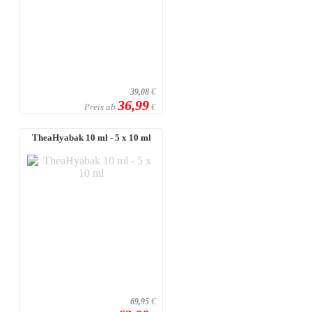
39,08
€
36,99
Preis ab
€
TheaHyabak 10 ml - 5 x 10 ml
69,95
€