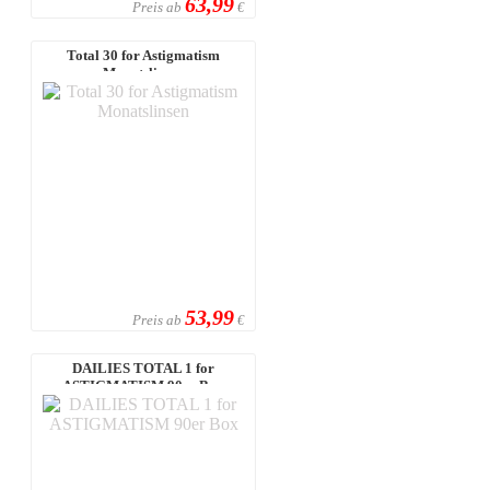
63,99
Preis ab
€
Total 30 for Astigmatism
Monatslinsen
53,99
Preis ab
€
DAILIES TOTAL 1 for
ASTIGMATISM 90er Box