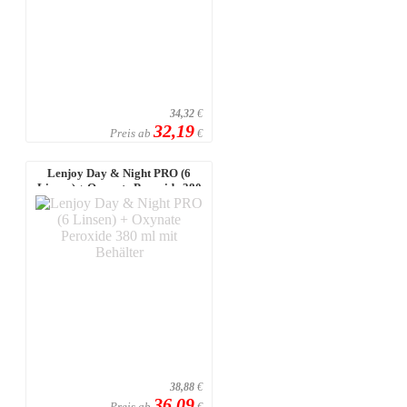
34,32
€
32,19
Preis ab
€
Lenjoy Day & Night PRO (6
Linsen) + Oxynate Peroxide 380
ml mit ...
38,88
€
36,09
Preis ab
€