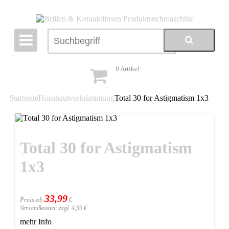
0
Artikel
Startseite
Hornhautverkrümmung
Total 30 for Astigmatism 1x3
Total 30 for Astigmatism
1x3
33,99
Preis ab
€
Versandkosten: zzgl. 4,99 €
mehr Info