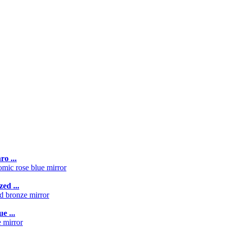
o ...
ed ...
e ...