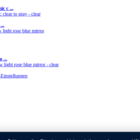
c c ...
...
 ...
Einstellungen