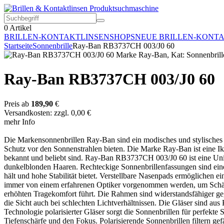
0
Artikel
BRILLEN-KONTAKTLINSEN
SHOPS
NEUE BRILLEN-KONT
Startseite
Sonnenbrille
Ray-Ban RB3737CH 003/J0 60
Ray-Ban RB3737CH 003/J0 60
Preis ab
189,90
€
Versandkosten: zzgl. 0,00 €
mehr Info
Die Markensonnenbrillen Ray-Ban sind ein modisches und stylisches Ac
Schutz vor den Sonnenstrahlen bieten. Die Marke Ray-Ban ist eine Ik
bekannt und beliebt sind. Ray-Ban RB3737CH 003/J0 60 ist eine Unis
dunkelblonden Haaren. Rechteckige Sonnenbrillenfassungen sind eine 
hält und hohe Stabilität bietet. Verstellbare Nasenpads ermöglichen 
immer von einem erfahrenen Optiker vorgenommen werden, um Schäde
erhöhten Tragekomfort führt. Die Rahmen sind widerstandsfähiger geg
die Sicht auch bei schlechten Lichtverhältnissen. Die Gläser sind aus 
Technologie polarisierter Gläser sorgt die Sonnenbrillen für perfekte 
Tiefenschärfe und den Fokus. Polarisierende Sonnenbrillen filtern gef