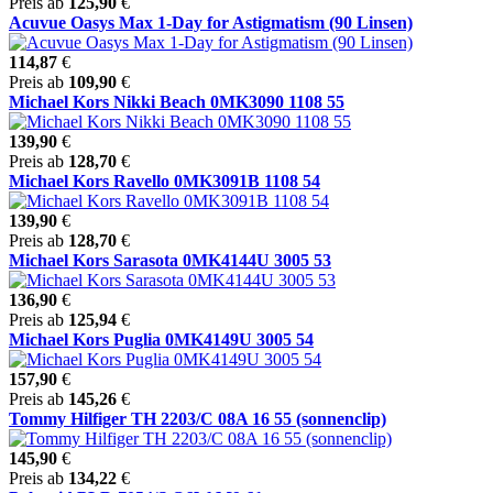
Preis ab
125,90
€
Acuvue Oasys Max 1-Day for Astigmatism (90 Linsen)
114,87
€
Preis ab
109,90
€
Michael Kors Nikki Beach 0MK3090 1108 55
139,90
€
Preis ab
128,70
€
Michael Kors Ravello 0MK3091B 1108 54
139,90
€
Preis ab
128,70
€
Michael Kors Sarasota 0MK4144U 3005 53
136,90
€
Preis ab
125,94
€
Michael Kors Puglia 0MK4149U 3005 54
157,90
€
Preis ab
145,26
€
Tommy Hilfiger TH 2203/C 08A 16 55 (sonnenclip)
145,90
€
Preis ab
134,22
€