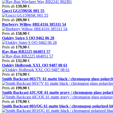
Preis ab
139,90
€
Gucci GG1596SK 001 55
Preis ab
289,90
€
Burberry Willow 0BE4316 385311 54
Preis ab
158,90
€
Oakley Sutro S OO 9462 06 28
Preis ab
179,90
€
Ray-Ban RB2225 664051 57
Preis ab
132,90
€
Oakley Holbrook XXL OO 9487 08 61
Preis ab
174,90
€
Smith Backcast 003/7V 61 matte black / chromapop glass polarchr
Preis ab
199,90
€
Smith Backcast 4JC/QE 61 matte gravy / chromapop glass polariz
Preis ab
179,90
€
Smith Backcast 003/QG 61 matte black / chromapop polarized blu