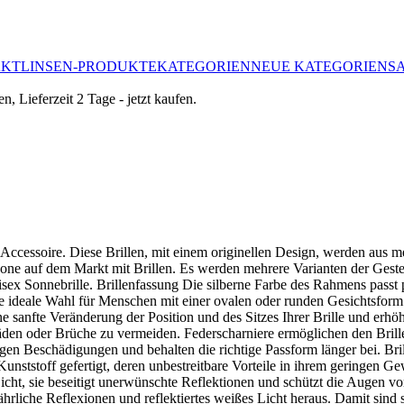
AKTLINSEN-PRODUKTE
KATEGORIEN
NEUE KATEGORIEN
S
cessoire. Diese Brillen, mit einem originellen Design, werden aus meh
one auf dem Markt mit Brillen. Es werden mehrere Varianten der Gestel
ex Sonnebrille. Brillenfassung Die silberne Farbe des Rahmens passt 
ideale Wahl für Menschen mit einer ovalen oder runden Gesichtsform. Da
eine sanfte Veränderung der Position und des Sitzes Ihrer Brille und e
n oder Brüche zu vermeiden. Federscharniere ermöglichen den Brille
en Beschädigungen und behalten die richtige Passform länger bei. Bri
Kunststoff gefertigt, deren unbestreitbare Vorteile in ihrem geringen Ge
Sicht, sie beseitigt unerwünschte Reflektionen und schützt die Augen vor
ährliche Reflexionen und reflektiertes weißes Licht heraus. Damit sind 