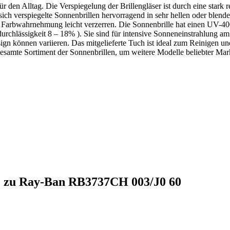
r den Alltag. Die Verspiegelung der Brillengläser ist durch eine stark 
n sich verspiegelte Sonnenbrillen hervorragend in sehr hellen oder bl
 Farbwahrnehmung leicht verzerren. Die Sonnenbrille hat einen UV-400
urchlässig­keit 8 – 18% ). Sie sind für intensive Sonneneinstrahlung am 
sign können variieren. Das mitgelieferte Tuch ist ideal zum Reinigen 
 gesamte Sortiment der Sonnenbrillen, um weitere Modelle beliebter Mar
te zu Ray-Ban RB3737CH 003/J0 60