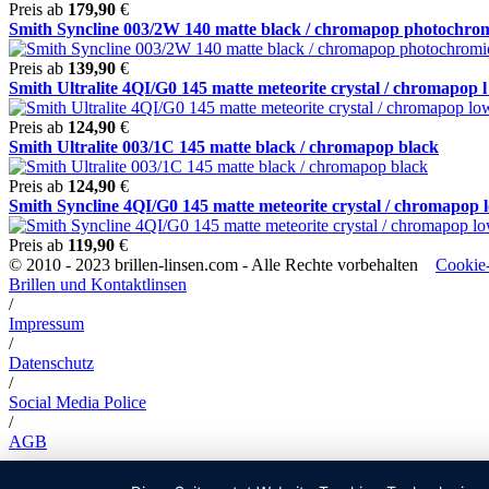
Preis ab
179,90
€
Smith Syncline 003/2W 140 matte black / chromapop photochromi
Preis ab
139,90
€
Smith Ultralite 4QI/G0 145 matte meteorite crystal / chromapop l 
Preis ab
124,90
€
Smith Ultralite 003/1C 145 matte black / chromapop black
Preis ab
124,90
€
Smith Syncline 4QI/G0 145 matte meteorite crystal / chromapop lo
Preis ab
119,90
€
© 2010 - 2023 brillen-linsen.com - Alle Rechte vorbehalten
Cookie-
Brillen und Kontaktlinsen
/
Impressum
/
Datenschutz
/
Social Media Police
/
AGB