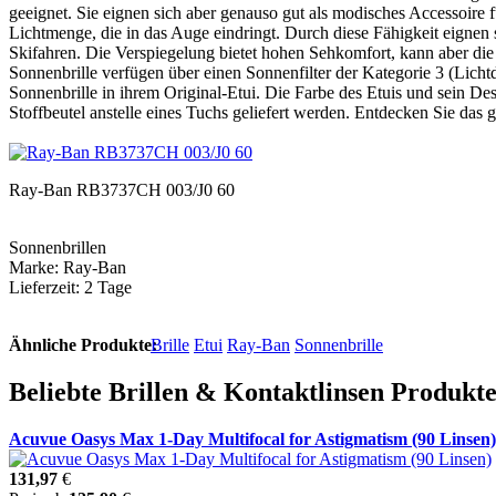
geeignet. Sie eignen sich aber genauso gut als modisches Accessoire fü
Lichtmenge, die in das Auge eindringt. Durch diese Fähigkeit eigne
Skifahren. Die Verspiegelung bietet hohen Sehkomfort, kann aber die
Sonnenbrille verfügen über einen Sonnenfilter der Kategorie 3 (Lichtd
Sonnenbrille in ihrem Original-Etui. Die Farbe des Etuis und sein De
Stoffbeutel anstelle eines Tuchs geliefert werden. Entdecken Sie das
Ray-Ban RB3737CH 003/J0 60
Sonnenbrillen
Marke: Ray-Ban
Lieferzeit: 2 Tage
Ähnliche Produkte:
Brille
Etui
Ray-Ban
Sonnenbrille
Beliebte Brillen & Kontaktlinsen Produk
Acuvue Oasys Max 1-Day Multifocal for Astigmatism (90 Linsen)
131,97
€