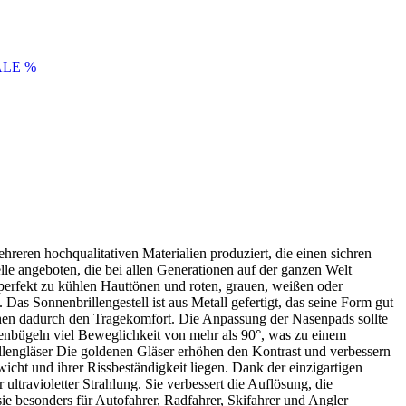
ALE %
reren hochqualitativen Materialien produziert, die einen sichren
le angeboten, die bei allen Generationen auf der ganzen Welt
perfekt zu kühlen Hauttönen und roten, grauen, weißen oder
s Sonnenbrillengestell ist aus Metall gefertigt, das seine Form gut
rhöhen dadurch den Tragekomfort. Die Anpassung der Nasenpads sollte
nbügeln viel Beweglichkeit von mehr als 90°, was zu einem
llengläser Die goldenen Gläser erhöhen den Kontrast und verbessern
wicht und ihrer Rissbeständigkeit liegen. Dank der einzigartigen
 ultravioletter Strahlung. Sie verbessert die Auflösung, die
sie besonders für Autofahrer, Radfahrer, Skifahrer und Angler