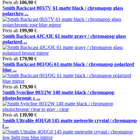
Preis ab
106,90
€
Smith Backcast 003/7V 61 matte black / chromapop glass
polarchro ...
Preis ab
199,90
€
Smith Backcast 4JC/QE 61 matte gravy / chromapop glass
polarized ...
Preis ab
179,90
€
Smith Backcast 003/QG 61 matte black / chromapop polarized
blue ...
Preis ab
179,90
€
Smith Syncline 003/2W 140 matte black / chromapop
photochromic c ...
Preis ab
139,90
€
Smith Ultralite 4QI/G0 145 matte meteorite crystal / chromapop
l ...