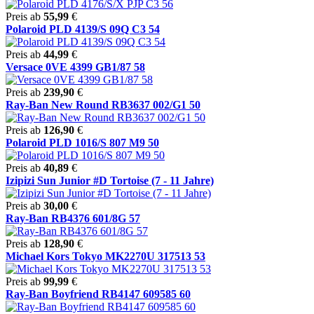
Preis ab
55,99
€
Polaroid PLD 4139/S 09Q C3 54
Preis ab
44,99
€
Versace 0VE 4399 GB1/87 58
Preis ab
239,90
€
Ray-Ban New Round RB3637 002/G1 50
Preis ab
126,90
€
Polaroid PLD 1016/S 807 M9 50
Preis ab
40,89
€
Izipizi Sun Junior #D Tortoise (7 - 11 Jahre)
Preis ab
30,00
€
Ray-Ban RB4376 601/8G 57
Preis ab
128,90
€
Michael Kors Tokyo MK2270U 317513 53
Preis ab
99,99
€
Ray-Ban Boyfriend RB4147 609585 60