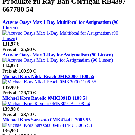
Produkte zu Ray-Ban Corrigan RB4397
667780 54
Acuvue Oasys Max 1-Day Multifocal for Astigmatism (90
Linsen)
131,97
€
Preis ab
125,90
€
Acuvue Oasys Max 1-Day for Astigmatism (90 Linsen)
114,87
€
Preis ab
109,90
€
Michael Kors Nikki Beach 0MK3090 1108 55
139,90
€
Preis ab
128,70
€
Michael Kors Ravello 0MK3091B 1108 54
139,90
€
Preis ab
128,70
€
Michael Kors Sarasota 0MK4144U 3005 53
136,90
€