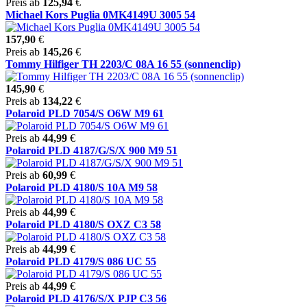
Preis ab
125,94
€
Michael Kors Puglia 0MK4149U 3005 54
157,90
€
Preis ab
145,26
€
Tommy Hilfiger TH 2203/C 08A 16 55 (sonnenclip)
145,90
€
Preis ab
134,22
€
Polaroid PLD 7054/S O6W M9 61
Preis ab
44,99
€
Polaroid PLD 4187/G/S/X 900 M9 51
Preis ab
60,99
€
Polaroid PLD 4180/S 10A M9 58
Preis ab
44,99
€
Polaroid PLD 4180/S OXZ C3 58
Preis ab
44,99
€
Polaroid PLD 4179/S 086 UC 55
Preis ab
44,99
€
Polaroid PLD 4176/S/X PJP C3 56