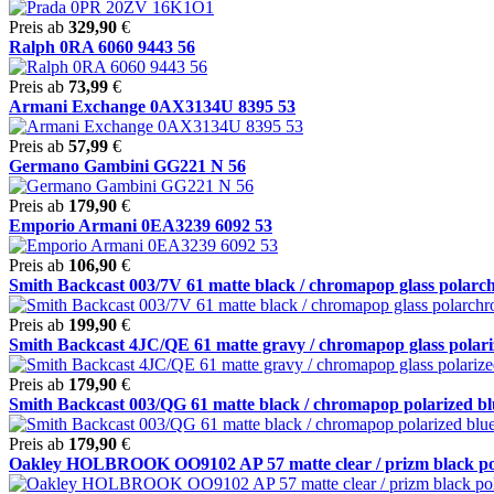
Preis ab
329,90
€
Ralph 0RA 6060 9443 56
Preis ab
73,99
€
Armani Exchange 0AX3134U 8395 53
Preis ab
57,99
€
Germano Gambini GG221 N 56
Preis ab
179,90
€
Emporio Armani 0EA3239 6092 53
Preis ab
106,90
€
Smith Backcast 003/7V 61 matte black / chromapop glass polarchr
Preis ab
199,90
€
Smith Backcast 4JC/QE 61 matte gravy / chromapop glass polariz
Preis ab
179,90
€
Smith Backcast 003/QG 61 matte black / chromapop polarized blu
Preis ab
179,90
€
Oakley HOLBROOK OO9102 AP 57 matte clear / prizm black po