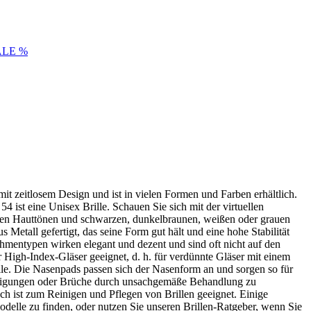
ALE %
mit zeitlosem Design und ist in vielen Formen und Farben erhältlich.
ist eine Unisex Brille. Schauen Sie sich mit der virtuellen
armen Hauttönen und schwarzen, dunkelbraunen, weißen oder grauen
Metall gefertigt, das seine Form gut hält und eine hohe Stabilität
ahmentypen wirken elegant und dezent und sind oft nicht auf den
r High-Index-Gläser geeignet, d. h. für verdünnte Gläser mit einem
ille. Die Nasenpads passen sich der Nasenform an und sorgen so für
digungen oder Brüche durch unsachgemäße Behandlung zu
uch ist zum Reinigen und Pflegen von Brillen geeignet. Einige
odelle zu finden, oder nutzen Sie unseren Brillen-Ratgeber, wenn Sie