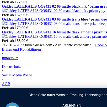
Preis ab
172,90
€
Oakley LATERALIS OO9431 02 60 matte black ink / prizm gre
Preis ab
132,90
€
Oakley LATERALIS OO9431 03 60 matte trans blue / prizm deep
Preis ab
179,90
€
Oakley LATERALIS OO9431 16 60 matte dark amber / prizm r
Preis ab
156,90
€
© 2010 - 2023 brillen-linsen.com - Alle Rechte vorbehalten
Cookie-
Brillen und Kontaktlinsen
/
Impressum
/
Datenschutz
/
Social Media Police
/
AGB
Diese Seite nutzt Website-Tracking-Technologien 
ABLEHNEN