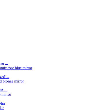
o ...
ed ...
e ...
lar