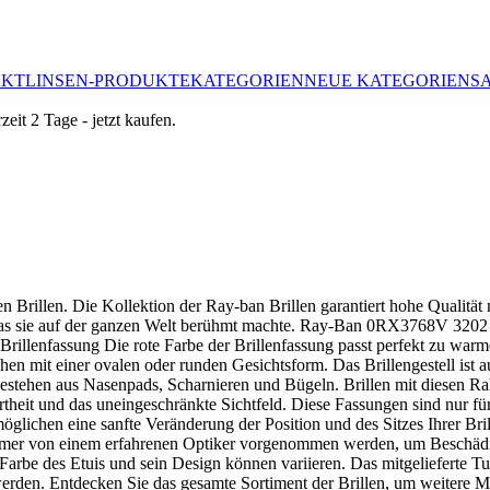
AKTLINSEN-PRODUKTE
KATEGORIEN
NEUE KATEGORIEN
S
 Brillen. Die Kollektion der Ray-ban Brillen garantiert hohe Qualität 
as sie auf der ganzen Welt berühmt machte. Ray-Ban 0RX3768V 3202 54 
 Brillenfassung Die rote Farbe der Brillenfassung passt perfekt zu w
 mit einer ovalen oder runden Gesichtsform. Das Brillengestell ist aus 
 bestehen aus Nasenpads, Scharnieren und Bügeln. Brillen mit diesen R
artheit und das uneingeschränkte Sichtfeld. Diese Fassungen sind nur fü
möglichen eine sanfte Veränderung der Position und des Sitzes Ihrer Br
immer von einem erfahrenen Optiker vorgenommen werden, um Beschä
 Farbe des Etuis und sein Design können variieren. Das mitgelieferte T
werden. Entdecken Sie das gesamte Sortiment der Brillen, um weitere M