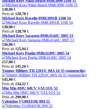
Michael Kors Nikki Beach 0MK3090 1108 55
139,90
€
Preis ab
128,70
€
Michael Kors Ravello 0MK3091B 1108 54
139,90
€
Preis ab
128,70
€
Michael Kors Sarasota 0MK4144U 3005 53
136,90
€
Preis ab
125,94
€
Michael Kors Puglia 0MK4149U 3005 54
157,90
€
Preis ab
145,26
€
Tommy Hilfiger TH 2203/C 08A 16 55 (sonnenclip)
145,90
€
Preis ab
134,22
€
Miu Miu 0MU 04UV VAU1O1 52
Preis ab
299,90
€
Valentino VG0041OK 004 52