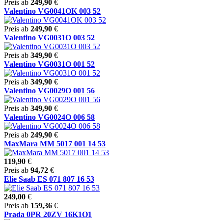
Preis ab
249,90
€
Valentino VG0041OK 003 52
Preis ab
249,90
€
Valentino VG0031O 003 52
Preis ab
349,90
€
Valentino VG0031O 001 52
Preis ab
349,90
€
Valentino VG0029O 001 56
Preis ab
349,90
€
Valentino VG0024O 006 58
Preis ab
249,90
€
MaxMara MM 5017 001 14 53
119,90
€
Preis ab
94,72
€
Elie Saab ES 071 807 16 53
249,00
€
Preis ab
159,36
€
Prada 0PR 20ZV 16K1O1