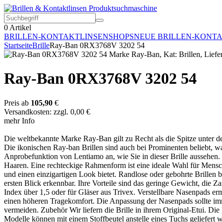
0
Artikel
BRILLEN-KONTAKTLINSEN
SHOPS
NEUE BRILLEN-KONT
Startseite
Brille
Ray-Ban 0RX3768V 3202 54
Ray-Ban 0RX3768V 3202 54
Preis ab
105,90
€
Versandkosten: zzgl. 0,00 €
mehr Info
Die weltbekannte Marke Ray-Ban gilt zu Recht als die Spitze unter den
Die ikonischen Ray-ban Brillen sind auch bei Prominenten beliebt, w
Anprobefunktion von Lentiamo an, wie Sie in dieser Brille aussehen.
Haaren. Eine rechteckige Rahmenform ist eine ideale Wahl für Menschen
und einen einzigartigen Look bietet. Randlose oder gebohrte Brillen
ersten Blick erkennbar. Ihre Vorteile sind das geringe Gewicht, die Z
Index über 1,5 oder für Gläser aus Trivex. Verstellbare Nasenpads er
einen höheren Tragekomfort. Die Anpassung der Nasenpads sollte 
vermeiden. Zubehör Wir liefern die Brille in ihrem Original-Etui. Die
Modelle können mit einem Stoffbeutel anstelle eines Tuchs geliefert 