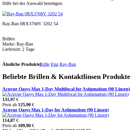
Hilfe bei der Auswahl benötigen.
Ray-Ban 0RX3768V 3202 54
Brillen
Marke: Ray-Ban
Lieferzeit: 2 Tage
Ähnliche Produkte:
Brille
Etui
Ray-Ban
Beliebte Brillen & Kontaktlinsen Produk
Acuvue Oasys Max 1-Day Multifocal for Astigmatism (90 Linsen)
131,97
€
Preis ab
125,90
€
Acuvue Oasys Max 1-Day for Astigmatism (90 Linsen)
114,87
€
Preis ab
109,90
€