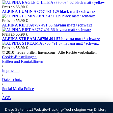
Preis ab
55,90
€
ALPINA LUMIN A8767 431 129 black matt / schwarz
Preis ab
55,90
€
ALPINA RIFT A8757 491 56 havana matt / schwarz
Preis ab
55,90
€
ALPINA STREAM A8756 491 57 havana matt / schwarz
Preis ab
55,90
€
© 2010 - 2023 brillen-linsen.com - Alle Rechte vorbehalten
Cookie-Einstellungen
Brillen und Kontaktlinsen
/
Impressum
/
Datenschutz
/
Social Media Police
/
AGB
Diese Seite nutzt Website-Tracking-Technologien von Dritten,