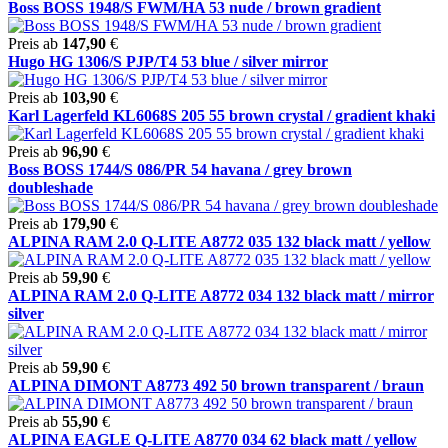
Boss BOSS 1948/S FWM/HA 53 nude / brown gradient
Preis ab
147,90
€
Hugo HG 1306/S PJP/T4 53 blue / silver mirror
Preis ab
103,90
€
Karl Lagerfeld KL6068S 205 55 brown crystal / gradient khaki
Preis ab
96,90
€
Boss BOSS 1744/S 086/PR 54 havana / grey brown
doubleshade
Preis ab
179,90
€
ALPINA RAM 2.0 Q-LITE A8772 035 132 black matt / yellow
Preis ab
59,90
€
ALPINA RAM 2.0 Q-LITE A8772 034 132 black matt / mirror
silver
Preis ab
59,90
€
ALPINA DIMONT A8773 492 50 brown transparent / braun
Preis ab
55,90
€
ALPINA EAGLE Q-LITE A8770 034 62 black matt / yellow