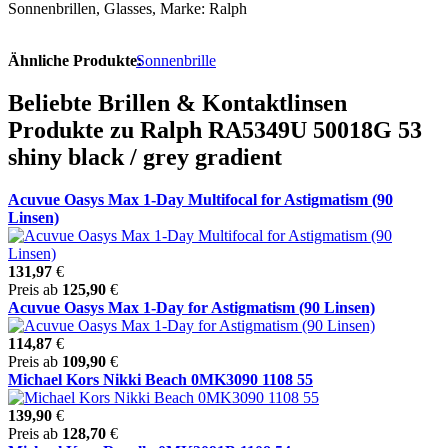
Sonnenbrillen, Glasses, Marke: Ralph
Ähnliche Produkte:
Sonnenbrille
Beliebte Brillen & Kontaktlinsen
Produkte zu Ralph RA5349U 50018G 53
shiny black / grey gradient
Acuvue Oasys Max 1-Day Multifocal for Astigmatism (90
Linsen)
131,97
€
Preis ab
125,90
€
Acuvue Oasys Max 1-Day for Astigmatism (90 Linsen)
114,87
€
Preis ab
109,90
€
Michael Kors Nikki Beach 0MK3090 1108 55
139,90
€
Preis ab
128,70
€