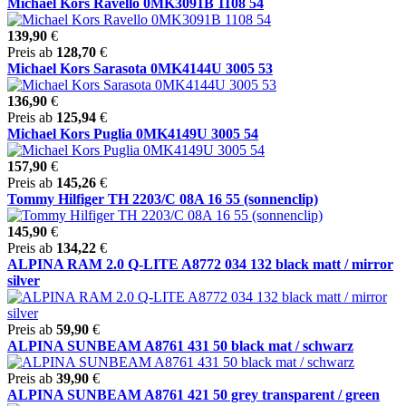
Michael Kors Ravello 0MK3091B 1108 54
139,90
€
Preis ab
128,70
€
Michael Kors Sarasota 0MK4144U 3005 53
136,90
€
Preis ab
125,94
€
Michael Kors Puglia 0MK4149U 3005 54
157,90
€
Preis ab
145,26
€
Tommy Hilfiger TH 2203/C 08A 16 55 (sonnenclip)
145,90
€
Preis ab
134,22
€
ALPINA RAM 2.0 Q-LITE A8772 034 132 black matt / mirror
silver
Preis ab
59,90
€
ALPINA SUNBEAM A8761 431 50 black mat / schwarz
Preis ab
39,90
€
ALPINA SUNBEAM A8761 421 50 grey transparent / green