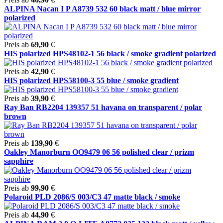
ALPINA Nacan I P A8739 532 60 black matt / blue mirror
polarized
Preis ab
69,90
€
HIS polarized HPS48102-1 56 black / smoke gradient polarized
Preis ab
42,90
€
HIS polarized HPS58100-3 55 blue / smoke gradient
Preis ab
39,90
€
Ray Ban RB2204 139357 51 havana on transparent / polar
brown
Preis ab
139,90
€
Oakley Manorburn OO9479 06 56 polished clear / prizm
sapphire
Preis ab
99,90
€
Polaroid PLD 2086/S 003/C3 47 matte black / smoke
Preis ab
44,90
€