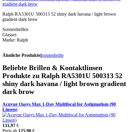
Ralph RA5301U 500313 52 shiny dark havana / light brown
gradient dark brow
Sonnenbrillen
Glasses
Marke: Ralph
Ähnliche Produkte:
Sonnenbrille
Beliebte Brillen & Kontaktlinsen
Produkte zu Ralph RA5301U 500313 52
shiny dark havana / light brown gradient
dark brow
Acuvue Oasys Max 1-Day Multifocal for Astigmatism (90
Linsen)
131,97
€
Preis ab
125,90
€