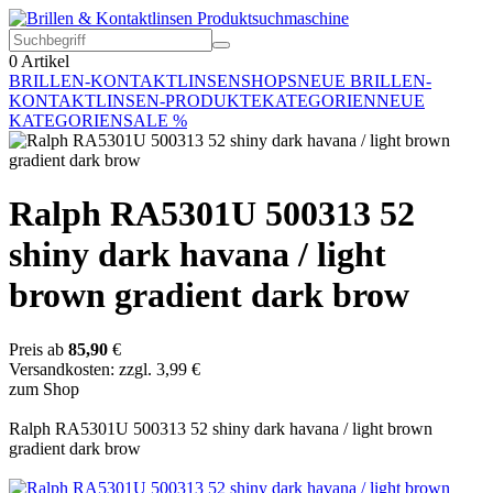
0
Artikel
BRILLEN-KONTAKTLINSEN
SHOPS
NEUE BRILLEN-
KONTAKTLINSEN-PRODUKTE
KATEGORIEN
NEUE
KATEGORIEN
SALE %
Ralph RA5301U 500313 52
shiny dark havana / light
brown gradient dark brow
Preis ab
85,90
€
Versandkosten: zzgl. 3,99 €
zum Shop
Ralph RA5301U 500313 52 shiny dark havana / light brown
gradient dark brow