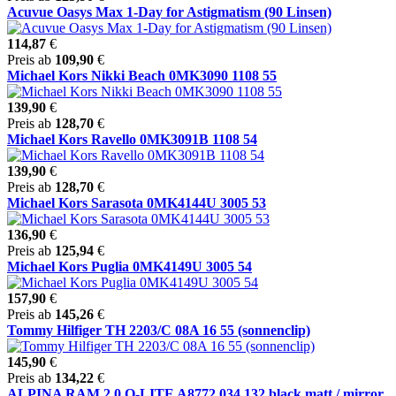
Acuvue Oasys Max 1-Day for Astigmatism (90 Linsen)
114,87
€
Preis ab
109,90
€
Michael Kors Nikki Beach 0MK3090 1108 55
139,90
€
Preis ab
128,70
€
Michael Kors Ravello 0MK3091B 1108 54
139,90
€
Preis ab
128,70
€
Michael Kors Sarasota 0MK4144U 3005 53
136,90
€
Preis ab
125,94
€
Michael Kors Puglia 0MK4149U 3005 54
157,90
€
Preis ab
145,26
€
Tommy Hilfiger TH 2203/C 08A 16 55 (sonnenclip)
145,90
€
Preis ab
134,22
€
ALPINA RAM 2.0 Q-LITE A8772 034 132 black matt / mirror