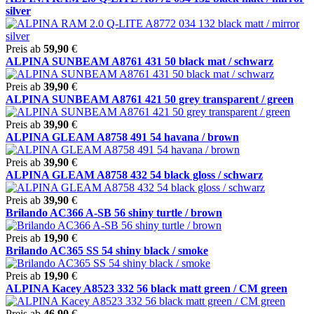
silver
Preis ab
59,90
€
ALPINA SUNBEAM A8761 431 50 black mat / schwarz
Preis ab
39,90
€
ALPINA SUNBEAM A8761 421 50 grey transparent / green
Preis ab
39,90
€
ALPINA GLEAM A8758 491 54 havana / brown
Preis ab
39,90
€
ALPINA GLEAM A8758 432 54 black gloss / schwarz
Preis ab
39,90
€
Brilando AC366 A-SB 56 shiny turtle / brown
Preis ab
19,90
€
Brilando AC365 SS 54 shiny black / smoke
Preis ab
19,90
€
ALPINA Kacey A8523 332 56 black matt green / CM green
Preis ab
46,90
€