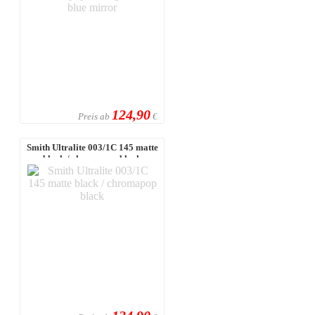
124,90
Preis ab
€
Smith Ultralite 003/1C 145 matte
black / chromapop black