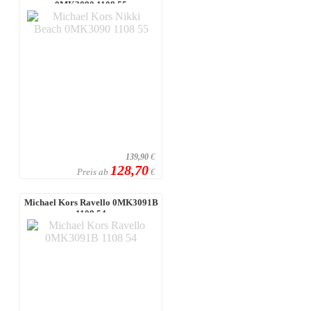
0MK3090 1108 55
139,90
€
128,70
Preis ab
€
Michael Kors Ravello 0MK3091B
1108 54