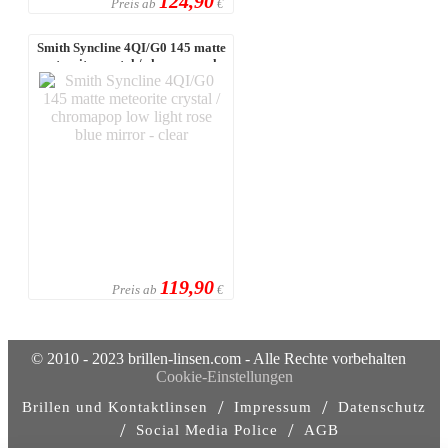
124,90
Preis ab
€
Smith Syncline 4QI/G0 145 matte
meteorite crystal / chromapop lo
...
119,90
Preis ab
€
© 2010 - 2023 brillen-linsen.com - Alle Rechte vorbehalten
Cookie-Einstellungen
/
/
Brillen und Kontaktlinsen
Impressum
Datenschutz
/
/
Social Media Police
AGB