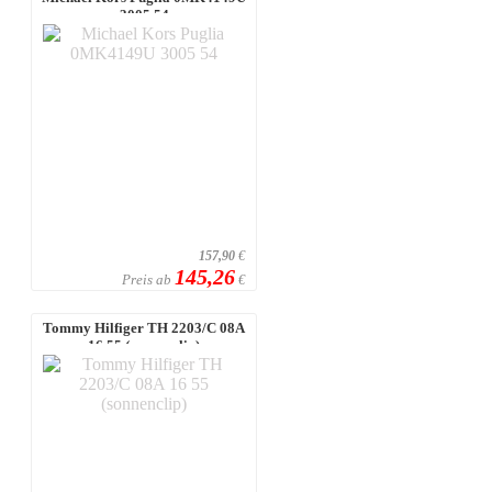
3005 54
157,90
€
145,26
Preis ab
€
Tommy Hilfiger TH 2203/C 08A
16 55 (sonnenclip)