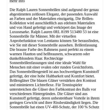
mehr Info
Die Ralph Lauren Sonnenbrillen sind aufgrund der genau
abgestimmten zeitlosen Eleganz, der passenden Auswahl
an Farben und der Materialien einzigartig. Die Brillen-
Kollektion wird ausschließlich aus edelsten Materialien
und von Hand gefertigt und verkörpert das Image der
Luxusmarke. Ralph Lauren 0RL 8199 513480 53 ist eine
Sonnenbrille für Männer. Mit der virtuellen
Anprobefunktion von Lentiamo können Sie herausfinden,
wie Sie mit dieser Sonnenbrille aussehen. Brillenfassung
Die braune Farbe des Rahmens passt perfekt zu einem
warmen Hautton und hellbraunem, schwarzem oder
dunkelblondem Haar. Rechteckige
Sonnenbrillenfassungen sind eine ideale Wahl für
Menschen mit einer ovalen oder runden Gesichtsform.
Das Sonnenbrillengestell ist aus hochwertigem Kunststoff
gefertigt, der eine hohe Haltbarkeit und Komfort bietet.
Brillengläser Die blauen Gläser verstärken den Kontrast
und minimieren Lichtreflexe. Für Tennisspieler
unterstreichen die Gläser den Farbkontrast des Balls vor
verschiedenen Hintergründen. Die Gläser sind aus
Kunststoff gefertigt, deren unbestreitbare Vorteile in ihrem
geringen Gewicht und ihrer Rissbeständigkeit liegen. Die
Sonnenbrille hat einen UV-400-Schutz, der 100 % Schutz