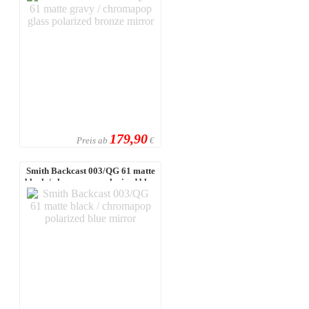
179,90
Preis ab
€
Smith Backcast 003/QG 61 matte
black / chromapop polarized blue
...