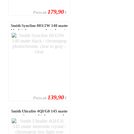
179,90
Preis ab
€
Smith Syncline 003/2W 140 matte
black / chromapop photochromic
c ...
139,90
Preis ab
€
Smith Ultralite 4QI/G0 145 matte
meteorite crystal / chromapop l ...