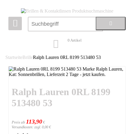
0
Artikel
Startseite
Brille
Ralph Lauren 0RL 8199 513480 53
Ralph Lauren 0RL 8199
513480 53
113,90
Preis ab
€
Versandkosten: zzgl. 0,00 €