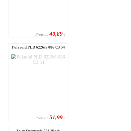
40,89
Preis ab
€
Polaroid PLD 6226/S 086 C3 54
51,99
Preis ab
€
Uvex Sportstyle 706 Black