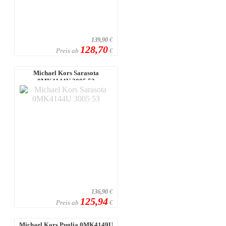
139,90
€
128,70
Preis ab
€
Michael Kors Sarasota
0MK4144U 3005 53
136,90
€
125,94
Preis ab
€
Michael Kors Puglia 0MK4149U