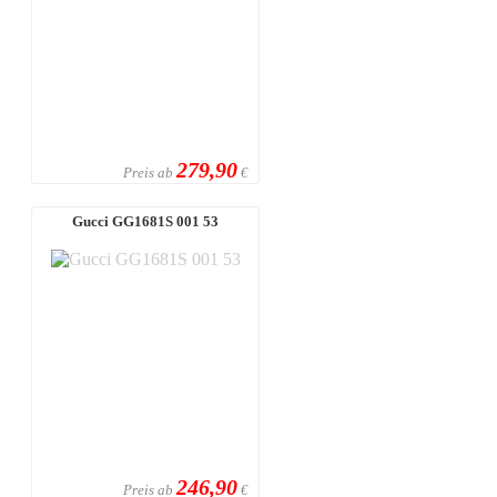
279,90
Preis ab
€
Gucci GG1681S 001 53
246,90
Preis ab
€