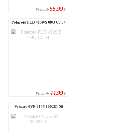
55,99
Preis ab
€
Polaroid PLD 4139/S 09Q C3 54
44,99
Preis ab
€
Versace 0VE 2199 100281 56