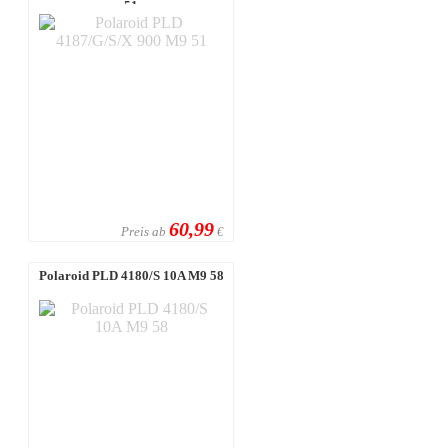
51
60,99
Preis ab
€
Polaroid PLD 4180/S 10A M9 58