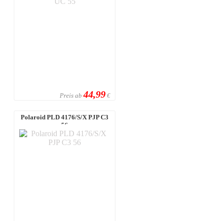
44,99
Preis ab
€
Polaroid PLD 4176/S/X PJP C3
56