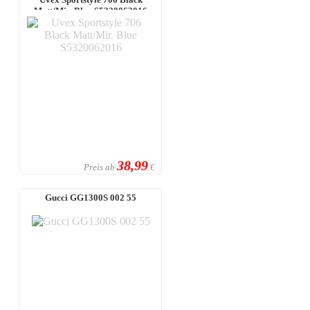
Matt/Mir. Blue S5320062016
38,99
Preis ab
€
Gucci GG1300S 002 55