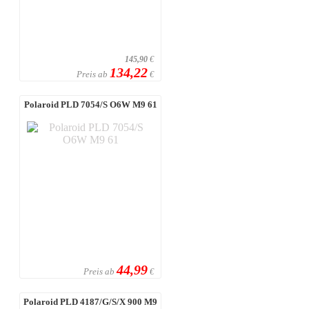
145,90
€
134,22
Preis ab
€
Polaroid PLD 7054/S O6W M9 61
44,99
Preis ab
€
Polaroid PLD 4187/G/S/X 900 M9