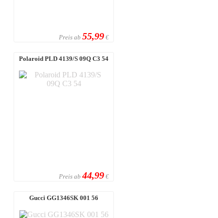
55,99
Preis ab
€
Polaroid PLD 4139/S 09Q C3 54
44,99
Preis ab
€
Gucci GG1346SK 001 56