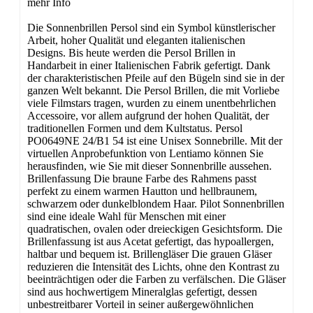
mehr Info
Die Sonnenbrillen Persol sind ein Symbol künstlerischer
Arbeit, hoher Qualität und eleganten italienischen
Designs. Bis heute werden die Persol Brillen in
Handarbeit in einer Italienischen Fabrik gefertigt. Dank
der charakteristischen Pfeile auf den Bügeln sind sie in der
ganzen Welt bekannt. Die Persol Brillen, die mit Vorliebe
viele Filmstars tragen, wurden zu einem unentbehrlichen
Accessoire, vor allem aufgrund der hohen Qualität, der
traditionellen Formen und dem Kultstatus. Persol
PO0649NE 24/B1 54 ist eine Unisex Sonnebrille. Mit der
virtuellen Anprobefunktion von Lentiamo können Sie
herausfinden, wie Sie mit dieser Sonnenbrille aussehen.
Brillenfassung Die braune Farbe des Rahmens passt
perfekt zu einem warmen Hautton und hellbraunem,
schwarzem oder dunkelblondem Haar. Pilot Sonnenbrillen
sind eine ideale Wahl für Menschen mit einer
quadratischen, ovalen oder dreieckigen Gesichtsform. Die
Brillenfassung ist aus Acetat gefertigt, das hypoallergen,
haltbar und bequem ist. Brillengläser Die grauen Gläser
reduzieren die Intensität des Lichts, ohne den Kontrast zu
beeinträchtigen oder die Farben zu verfälschen. Die Gläser
sind aus hochwertigem Mineralglas gefertigt, dessen
unbestreitbarer Vorteil in seiner außergewöhnlichen