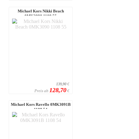
Michael Kors Nikki Beach
0MK3090 1108 55
139,90
€
128,70
Preis ab
€
Michael Kors Ravello 0MK3091B
1108 54