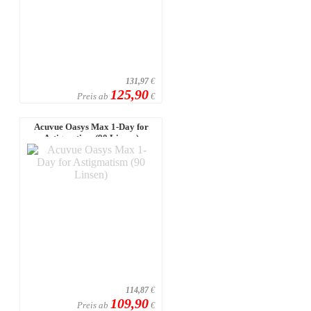
131,97
€
125,90
Preis ab
€
Acuvue Oasys Max 1-Day for
Astigmatism (90 Linsen)
114,87
€
109,90
Preis ab
€