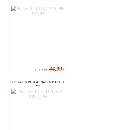
44,99
Preis ab
€
Polaroid PLD 4176/S/X PJP C3
56