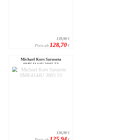
139,90
€
128,70
Preis ab
€
Michael Kors Sarasota
0MK4144U 3005 53
136,90
€
125,94
Preis ab
€