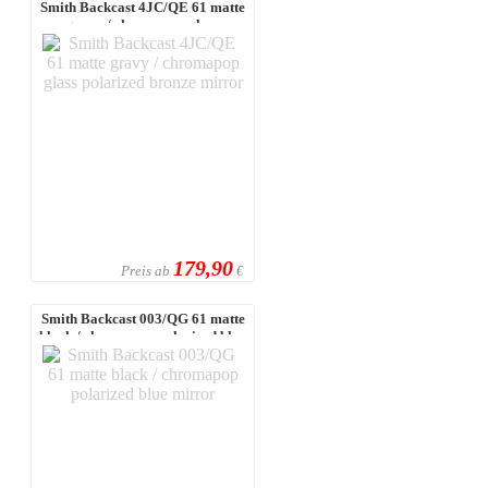
Smith Backcast 4JC/QE 61 matte
gravy / chromapop glass
polarized ...
179,90
Preis ab
€
Smith Backcast 003/QG 61 matte
black / chromapop polarized blue
...