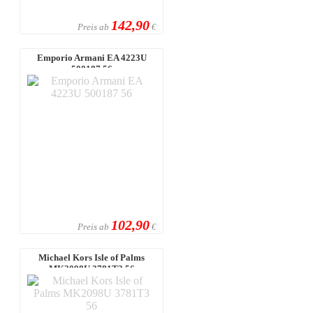
142,90
Preis ab
€
Emporio Armani EA 4223U
500187 56
102,90
Preis ab
€
Michael Kors Isle of Palms
MK2098U 3781T3 56