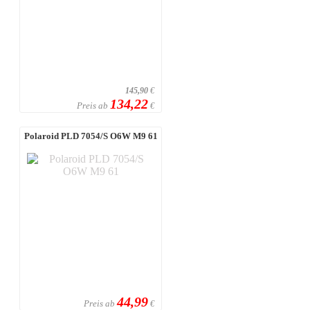
145,90
€
134,22
Preis ab
€
Polaroid PLD 7054/S O6W M9 61
44,99
Preis ab
€