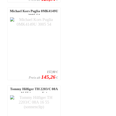
Michael Kors Puglia 0MK4149U
3005 54
157,90
€
145,26
Preis ab
€
Tommy Hilfiger TH 2203/C 08A
16 55 (sonnenclip)