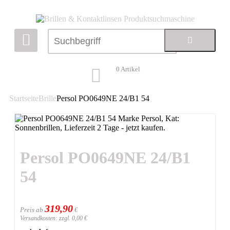
0
Artikel
Startseite
Brille
Persol PO0649NE 24/B1 54
Persol PO0649NE 24/B1
54
319,90
Preis ab
€
Versandkosten: zzgl. 0,00 €