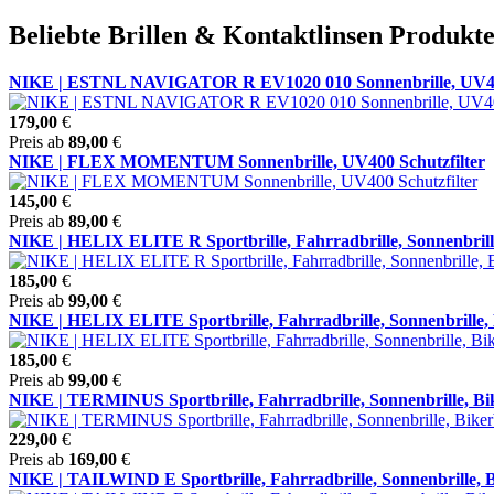
Beliebte Brillen & Kontaktlinsen Produkt
NIKE | ESTNL NAVIGATOR R EV1020 010 Sonnenbrille, UV400
179,00
€
Preis ab
89,00
€
NIKE | FLEX MOMENTUM Sonnenbrille, UV400 Schutzfilter
145,00
€
Preis ab
89,00
€
NIKE | HELIX ELITE R Sportbrille, Fahrradbrille, Sonnenbrille,
185,00
€
Preis ab
99,00
€
NIKE | HELIX ELITE Sportbrille, Fahrradbrille, Sonnenbrille, B
185,00
€
Preis ab
99,00
€
NIKE | TERMINUS Sportbrille, Fahrradbrille, Sonnenbrille, Bike
229,00
€
Preis ab
169,00
€
NIKE | TAILWIND E Sportbrille, Fahrradbrille, Sonnenbrille, Bi