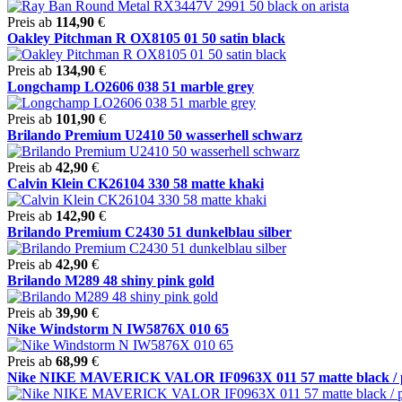
Preis ab
114,90
€
Oakley Pitchman R OX8105 01 50 satin black
Preis ab
134,90
€
Longchamp LO2606 038 51 marble grey
Preis ab
101,90
€
Brilando Premium U2410 50 wasserhell schwarz
Preis ab
42,90
€
Calvin Klein CK26104 330 58 matte khaki
Preis ab
142,90
€
Brilando Premium C2430 51 dunkelblau silber
Preis ab
42,90
€
Brilando M289 48 shiny pink gold
Preis ab
39,90
€
Nike Windstorm N IW5876X 010 65
Preis ab
68,99
€
Nike NIKE MAVERICK VALOR IF0963X 011 57 matte black / pur