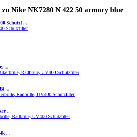
e zu Nike NK7280 N 422 50 armory blue
 Schutzf ...
 ...
i ...
r ...
k ...