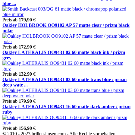
blue ...
Preis ab
179,90
€
Oakley HOLBROOK OO9102 AP 57 matte clear / prizm black
polar
Preis ab
172,90
€
Oakley LATERALIS OO9431 02 60 matte black ink / prizm
grey
Preis ab
132,90
€
Oakley LATERALIS OO9431 03 60 matte trans blue / prizm
deep wate ...
Preis ab
179,90
€
Oakley LATERALIS OO9431 16 60 matte dark amber / prizm
ruby
Preis ab
156,90
€
© 2010 - 2023 brillen-linsen.com - Alle Rechte vorbehalten