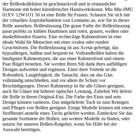
der Brillenkollektion ist geschmackvoll und in erstaunlicher
Harmonie mit hoher künstlerischer Handwerkskunst. Miu Miu 0MU
01XV 12W1O1 50 ist eine Brille für Frauen. Schauen Sie sich mit
der virtuellen Anprobefunktion von Lentiamo an, wie Sie in dieser
Brille aussehen. Brillenfassung Die graue Farbe der Brillenfassung
passt perfekt zu kühlen Hauttönen und roten, grauen, weißen oder
dunkelblonden Haaren. Eine rechteckige Rahmenform ist eine
ideale Wahl für Menschen mit einer ovalen oder runden
Gesichtsform. Die Brillenfassung ist aus Acetat gefertigt, das
hypoallergen, haltbar und bequem ist. Vollrandbrillen haben die
häufigsten Rahmentypen, die aus einer Rahmenfront und einem
Paar Bügel bestehen. Sie werden Ihren Stil dank ihres auffälligen
Designs aufwerten und ergänzen. Einer ihrer Vorteile ist die
Robustheit, Langlebigkeit, die Tatsache, dass sie das Glas
vollständig umschließen, und vor allem ihr Schutz vor
Beschädigungen. Dieser Rahmentyp ist für alle Gläser geeignet,
auch für Gläser mit höherer optischer Leistung. Zubehör Wir liefern
die Brille in ihrem Original-Etui. Die Farbe des Etuis und sein
Design können variieren. Das mitgelieferte Tuch ist zum Reinigen
und Pflegen von Brillen geeignet. Einige Modelle können mit einem
Stoffbeutel anstelle eines Tuchs geliefert werden. Entdecken Sie das
gesamte Sortiment der Brillen, um weitere Modelle zu finden, oder
nutzen Sie unseren Brillen-Ratgeber, wenn Sie Hilfe bei der
Auswahl benötigen.