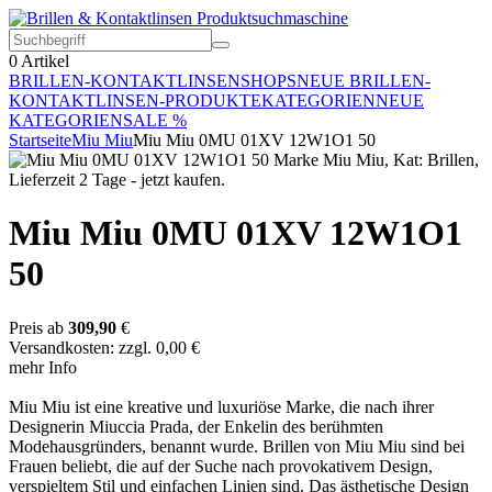
0
Artikel
BRILLEN-KONTAKTLINSEN
SHOPS
NEUE BRILLEN-
KONTAKTLINSEN-PRODUKTE
KATEGORIEN
NEUE
KATEGORIEN
SALE %
Startseite
Miu Miu
Miu Miu 0MU 01XV 12W1O1 50
Miu Miu 0MU 01XV 12W1O1
50
Preis ab
309,90
€
Versandkosten: zzgl. 0,00 €
mehr Info
Miu Miu ist eine kreative und luxuriöse Marke, die nach ihrer
Designerin Miuccia Prada, der Enkelin des berühmten
Modehausgründers, benannt wurde. Brillen von Miu Miu sind bei
Frauen beliebt, die auf der Suche nach provokativem Design,
verspieltem Stil und einfachen Linien sind. Das ästhetische Design