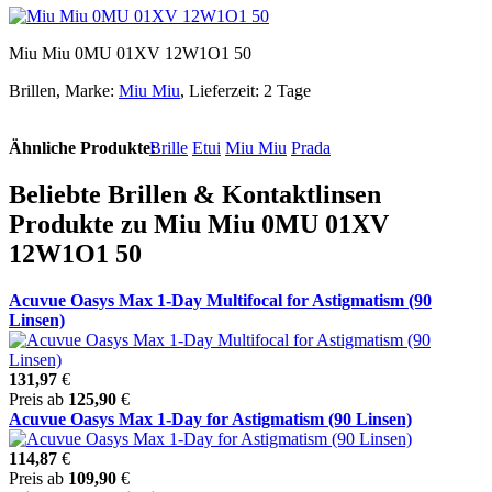
Miu Miu 0MU 01XV 12W1O1 50
Brillen, Marke:
Miu Miu
, Lieferzeit: 2 Tage
Ähnliche Produkte:
Brille
Etui
Miu Miu
Prada
Beliebte Brillen & Kontaktlinsen
Produkte zu Miu Miu 0MU 01XV
12W1O1 50
Acuvue Oasys Max 1-Day Multifocal for Astigmatism (90
Linsen)
131,97
€
Preis ab
125,90
€
Acuvue Oasys Max 1-Day for Astigmatism (90 Linsen)
114,87
€
Preis ab
109,90
€