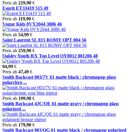
Preis ab
229,90
€
Esprit ET33419 515 49
Preis ab
119,90
€
Vogue Kids 0VY2044 3086 46
Preis ab
54,99
€
Saint Laurent SL 815 ROMY OPT 004 56
Preis ab
259,90
€
Oakley Youth RX Top Level OY8012 801206 48
94,99
€
Preis ab
47,49
€
Smith Backcast 003/7V 61 matte black / chromapop glass
polarchro ...
Preis ab
199,90
€
Smith Backcast 4JC/QE 61 matte gravy / chromapop glass
polarized ...
Preis ab
179,90
€
Smith Backcast 003/QG 61 matte black / chromapop polarized