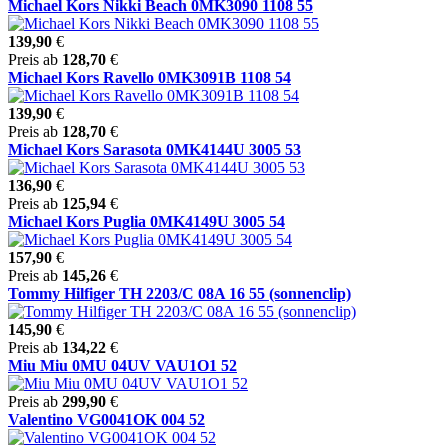
Michael Kors Nikki Beach 0MK3090 1108 55
139,90
€
Preis ab
128,70
€
Michael Kors Ravello 0MK3091B 1108 54
139,90
€
Preis ab
128,70
€
Michael Kors Sarasota 0MK4144U 3005 53
136,90
€
Preis ab
125,94
€
Michael Kors Puglia 0MK4149U 3005 54
157,90
€
Preis ab
145,26
€
Tommy Hilfiger TH 2203/C 08A 16 55 (sonnenclip)
145,90
€
Preis ab
134,22
€
Miu Miu 0MU 04UV VAU1O1 52
Preis ab
299,90
€
Valentino VG0041OK 004 52