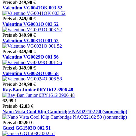
Preis ab
249,90
€
Valentino VG0041OK 003 52
Preis ab
249,90
€
Valentino VG0031O 003 52
Preis ab
349,90
€
Valentino VG0031O 001 52
Preis ab
349,90
€
Valentino VG0029O 001 56
Preis ab
349,90
€
Valentino VG0024O 006 58
Preis ab
249,90
€
Ray-Ban Junior 0RY1612 3906 48
62,99
€
Preis ab
42,83
€
Nano Vista Cool Klip Cambridge NAO22102 50 (sonnenclip)
Preis ab
85,90
€
Gucci GG1503O 002 51