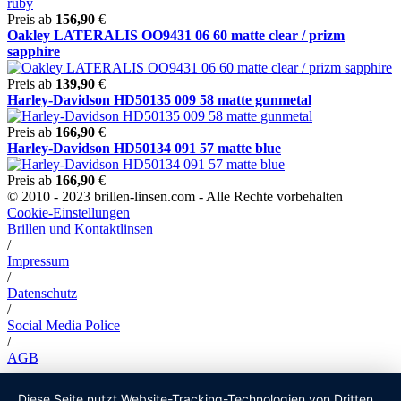
Preis ab
156,90
€
Oakley LATERALIS OO9431 06 60 matte clear / prizm
sapphire
Preis ab
139,90
€
Harley-Davidson HD50135 009 58 matte gunmetal
Preis ab
166,90
€
Harley-Davidson HD50134 091 57 matte blue
Preis ab
166,90
€
© 2010 - 2023 brillen-linsen.com - Alle Rechte vorbehalten
Cookie-Einstellungen
Brillen und Kontaktlinsen
/
Impressum
/
Datenschutz
/
Social Media Police
/
AGB
Diese Seite nutzt Website-Tracking-Technologien von Dritten,