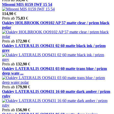
Missoni MIS 0159 IWF 15 54
114,90
€
Preis ab
75,83
€
Oakley HOLBROOK OO9102 AP 57 matte clear / prizm black
polar
Preis ab
172,90
€
Oakley LATERALIS OO9431 02 60 matte black ink / prizm
grey
Preis ab
132,90
€
Oakley LATERALIS OO9431 03 60 matte trans blue / prizm
deep wate ...
Preis ab
179,90
€
Oakley LATERALIS OO9431 16 60 matte dark amber / prizm
ruby
Preis ab
156,90
€