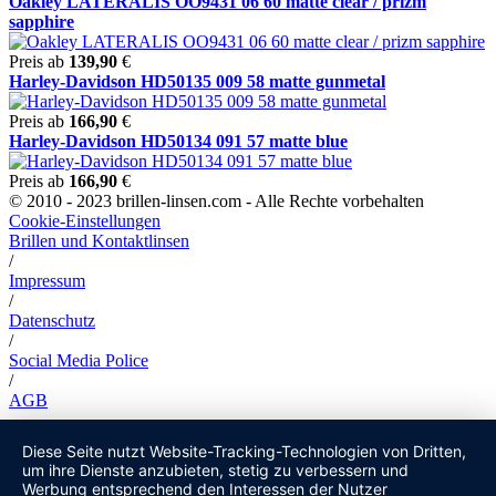
Oakley LATERALIS OO9431 06 60 matte clear / prizm
sapphire
Preis ab
139,90
€
Harley-Davidson HD50135 009 58 matte gunmetal
Preis ab
166,90
€
Harley-Davidson HD50134 091 57 matte blue
Preis ab
166,90
€
© 2010 - 2023 brillen-linsen.com - Alle Rechte vorbehalten
Cookie-Einstellungen
Brillen und Kontaktlinsen
/
Impressum
/
Datenschutz
/
Social Media Police
/
AGB
Diese Seite nutzt Website-Tracking-Technologien von Dritten,
um ihre Dienste anzubieten, stetig zu verbessern und
Werbung entsprechend den Interessen der Nutzer