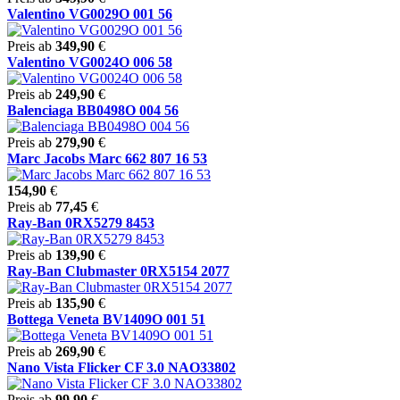
Valentino VG0029O 001 56
Preis ab
349,90
€
Valentino VG0024O 006 58
Preis ab
249,90
€
Balenciaga BB0498O 004 56
Preis ab
279,90
€
Marc Jacobs Marc 662 807 16 53
154,90
€
Preis ab
77,45
€
Ray-Ban 0RX5279 8453
Preis ab
139,90
€
Ray-Ban Clubmaster 0RX5154 2077
Preis ab
135,90
€
Bottega Veneta BV1409O 001 51
Preis ab
269,90
€
Nano Vista Flicker CF 3.0 NAO33802
Preis ab
99,90
€