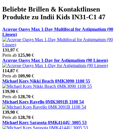
Beliebte Brillen & Kontaktlinsen
Produkte zu Indii Kids IN31-C1 47
Acuvue Oasys Max 1-Day Multifocal for Astigmatism (90
Linsen)
131,97
€
Preis ab
125,90
€
Acuvue Oasys Max 1-Day for Astigmatism (90 Linsen)
114,87
€
Preis ab
109,90
€
Michael Kors Nikki Beach 0MK3090 1108 55
139,90
€
Preis ab
128,70
€
Michael Kors Ravello 0MK3091B 1108 54
139,90
€
Preis ab
128,70
€
Michael Kors Sarasota 0MK4144U 3005 53