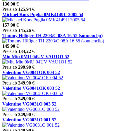
136,90
€
Preis ab
125,94
€
Michael Kors Puglia 0MK4149U 3005 54
157,90
€
Preis ab
145,26
€
Tommy Hilfiger TH 2203/C 08A 16 55 (sonnenclip)
145,90
€
Preis ab
134,22
€
Miu Miu 0MU 04UV VAU1O1 52
Preis ab
299,90
€
Valentino VG0041OK 004 52
Preis ab
249,90
€
Valentino VG0041OK 003 52
Preis ab
249,90
€
Valentino VG0031O 003 52
Preis ab
349,90
€
Valentino VG0031O 001 52
Preis ab
349,90
€