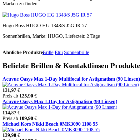
Marken zu finden.
Hugo Boss HUGO HG 1348/S J5G IR 57
Sonnenbrillen, Marke: HUGO, Lieferzeit: 2 Tage
Ähnliche Produkte:
Brille
Etui
Sonnenbrille
Beliebte Brillen & Kontaktlinsen Produ
Acuvue Oasys Max 1-Day Multifocal for Astigmatism (90 Linsen)
131,97
€
Preis ab
125,90
€
Acuvue Oasys Max 1-Day for Astigmatism (90 Linsen)
114,87
€
Preis ab
109,90
€
Michael Kors Nikki Beach 0MK3090 1108 55
139,90
€