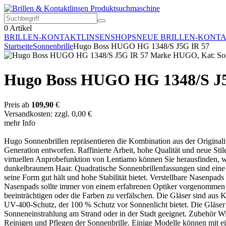
0
Artikel
BRILLEN-KONTAKTLINSEN
SHOPS
NEUE BRILLEN-KONT
Startseite
Sonnenbrille
Hugo Boss HUGO HG 1348/S J5G IR 57
Hugo Boss HUGO HG 1348/S J
Preis ab
109,90
€
Versandkosten: zzgl. 0,00 €
mehr Info
Hugo Sonnenbrillen repräsentieren die Kombination aus der Originali
Generation entworfen. Raffinierte Arbeit, hohe Qualität und neue S
virtuellen Anprobefunktion von Lentiamo können Sie herausfinden, w
dunkelbraunem Haar. Quadratische Sonnenbrillenfassungen sind eine id
seine Form gut hält und hohe Stabilität bietet. Verstellbare Nasenpa
Nasenpads sollte immer von einem erfahrenen Optiker vorgenommen we
beeinträchtigen oder die Farben zu verfälschen. Die Gläser sind aus Ku
UV-400-Schutz, der 100 % Schutz vor Sonnenlicht bietet. Die Gläser de
Sonneneinstrahlung am Strand oder in der Stadt geeignet. Zubehör Wir 
Reinigen und Pflegen der Sonnenbrille. Einige Modelle können mit ei