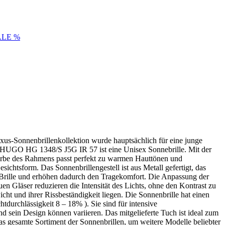
ALE %
xus-Sonnenbrillenkollektion wurde hauptsächlich für eine junge
oss HUGO HG 1348/S J5G IR 57 ist eine Unisex Sonnebrille. Mit der
Farbe des Rahmens passt perfekt zu warmen Hauttönen und
chtsform. Das Sonnenbrillengestell ist aus Metall gefertigt, das
er Brille und erhöhen dadurch den Tragekomfort. Die Anpassung der
Gläser reduzieren die Intensität des Lichts, ohne den Kontrast zu
icht und ihrer Rissbeständigkeit liegen. Die Sonnenbrille hat einen
durchlässig­keit 8 – 18% ). Sie sind für intensive
nd sein Design können variieren. Das mitgelieferte Tuch ist ideal zum
as gesamte Sortiment der Sonnenbrillen, um weitere Modelle beliebter