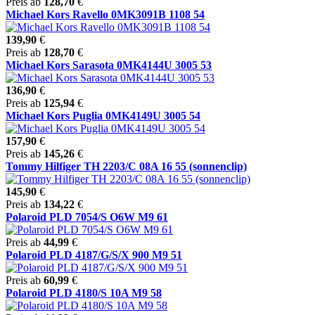
Preis ab
128,70
€
Michael Kors Ravello 0MK3091B 1108 54
139,90
€
Preis ab
128,70
€
Michael Kors Sarasota 0MK4144U 3005 53
136,90
€
Preis ab
125,94
€
Michael Kors Puglia 0MK4149U 3005 54
157,90
€
Preis ab
145,26
€
Tommy Hilfiger TH 2203/C 08A 16 55 (sonnenclip)
145,90
€
Preis ab
134,22
€
Polaroid PLD 7054/S O6W M9 61
Preis ab
44,99
€
Polaroid PLD 4187/G/S/X 900 M9 51
Preis ab
60,99
€
Polaroid PLD 4180/S 10A M9 58