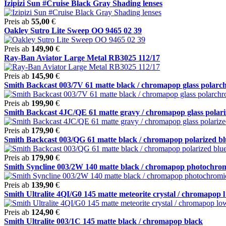
Izipizi Sun #Cruise Black Gray Shading lenses
Preis ab
55,00
€
Oakley Sutro Lite Sweep OO 9465 02 39
Preis ab
149,90
€
Ray-Ban Aviator Large Metal RB3025 112/17
Preis ab
145,90
€
Smith Backcast 003/7V 61 matte black / chromapop glass polarchr
Preis ab
199,90
€
Smith Backcast 4JC/QE 61 matte gravy / chromapop glass polariz
Preis ab
179,90
€
Smith Backcast 003/QG 61 matte black / chromapop polarized blu
Preis ab
179,90
€
Smith Syncline 003/2W 140 matte black / chromapop photochromi
Preis ab
139,90
€
Smith Ultralite 4QI/G0 145 matte meteorite crystal / chromapop l 
Preis ab
124,90
€
Smith Ultralite 003/1C 145 matte black / chromapop black