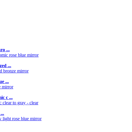
o ...
ed ...
e ...
c c ...
...