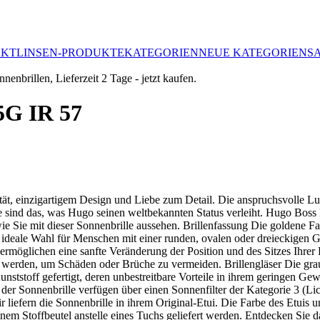
AKTLINSEN-PRODUKTE
KATEGORIEN
NEUE KATEGORIEN
S
5G IR 57
tät, einzigartigem Design und Liebe zum Detail. Die anspruchsvolle Lu
tile sind das, was Hugo seinen weltbekannten Status verleiht. Hugo B
ie Sie mit dieser Sonnenbrille aussehen. Brillenfassung Die goldene 
eale Wahl für Menschen mit einer runden, ovalen oder dreieckigen Gesi
ds ermöglichen eine sanfte Veränderung der Position und des Sitzes Ihr
rden, um Schäden oder Brüche zu vermeiden. Brillengläser Die grauen 
nststoff gefertigt, deren unbestreitbare Vorteile in ihrem geringen Gew
r Sonnenbrille verfügen über einen Sonnenfilter der Kategorie 3 (Licht
liefern die Sonnenbrille in ihrem Original-Etui. Die Farbe des Etuis u
nem Stoffbeutel anstelle eines Tuchs geliefert werden. Entdecken Sie d