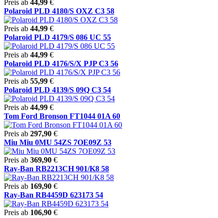
Preis ab
44,99
€
Polaroid PLD 4180/S OXZ C3 58
Preis ab
44,99
€
Polaroid PLD 4179/S 086 UC 55
Preis ab
44,99
€
Polaroid PLD 4176/S/X PJP C3 56
Preis ab
55,99
€
Polaroid PLD 4139/S 09Q C3 54
Preis ab
44,99
€
Tom Ford Bronson FT1044 01A 60
Preis ab
297,90
€
Miu Miu 0MU 54ZS 7OE09Z 53
Preis ab
369,90
€
Ray-Ban RB2213CH 901/K8 58
Preis ab
169,90
€
Ray-Ban RB4459D 623173 54
Preis ab
106,90
€