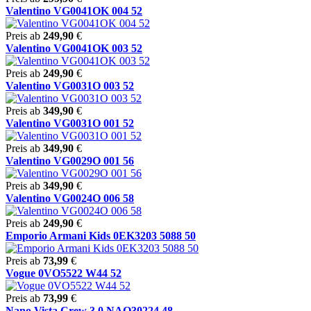
Valentino VG0041OK 004 52
Preis ab
249,90
€
Valentino VG0041OK 003 52
Preis ab
249,90
€
Valentino VG0031O 003 52
Preis ab
349,90
€
Valentino VG0031O 001 52
Preis ab
349,90
€
Valentino VG0029O 001 56
Preis ab
349,90
€
Valentino VG0024O 006 58
Preis ab
249,90
€
Emporio Armani Kids 0EK3203 5088 50
Preis ab
73,99
€
Vogue 0VO5522 W44 52
Preis ab
73,99
€
Nano Vista Crew 3.0 NAO30224 48