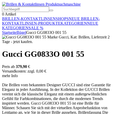
0
Artikel
BRILLEN-KONTAKTLINSEN
SHOPS
NEUE BRILLEN-
KONTAKTLINSEN-PRODUKTE
KATEGORIEN
NEUE
KATEGORIEN
SALE %
Startseite
Bügel
Gucci GG0833O 001 55
Gucci GG0833O 001 55
Preis ab
379,90
€
Versandkosten: zzgl. 0,00 €
mehr Info
Die Brillen vom bekannten Designer GUCCI sind eine Garantie für
Eleganz in jeder Ausführung. In der Kollektion der GUCCI Brillen
vereint sich die klassische Eleganz mit einem außergewöhnlichen
Gefühl für Farbkombinationen, die durch die modernen Trends
inspiriert werden. Gucci GG0833O 001 55 ist eine Brille für
Männer. Schauen Sie sich mit der virtuellen Anprobefunktion von
Lentiamo an, wie Sie in dieser Brille aussehen. Brillenfassung Die