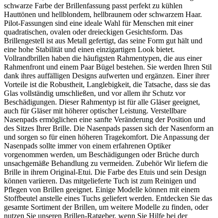
schwarze Farbe der Brillenfassung passt perfekt zu kühlen
Hauttönen und hellblondem, hellbraunem oder schwarzem Haar.
Pilot-Fassungen sind eine ideale Wahl für Menschen mit einer
quadratischen, ovalen oder dreieckigen Gesichtsform. Das
Brillengestell ist aus Metall gefertigt, das seine Form gut hält und
eine hohe Stabilität und einen einzigartigen Look bietet.
Vollrandbrillen haben die häufigsten Rahmentypen, die aus einer
Rahmenfront und einem Paar Bügel bestehen. Sie werden Ihren Stil
dank ihres auffälligen Designs aufwerten und ergänzen. Einer ihrer
Vorteile ist die Robustheit, Langlebigkeit, die Tatsache, dass sie das
Glas vollständig umschließen, und vor allem ihr Schutz vor
Beschädigungen. Dieser Rahmentyp ist für alle Gläser geeignet,
auch für Gläser mit höherer optischer Leistung. Verstellbare
Nasenpads ermöglichen eine sanfte Veränderung der Position und
des Sitzes Ihrer Brille. Die Nasenpads passen sich der Nasenform an
und sorgen so für einen höheren Tragekomfort. Die Anpassung der
Nasenpads sollte immer von einem erfahrenen Optiker
vorgenommen werden, um Beschädigungen oder Brüche durch
unsachgemäße Behandlung zu vermeiden. Zubehör Wir liefern die
Brille in ihrem Original-Etui. Die Farbe des Etuis und sein Design
können variieren. Das mitgelieferte Tuch ist zum Reinigen und
Pflegen von Brillen geeignet. Einige Modelle können mit einem
Stoffbeutel anstelle eines Tuchs geliefert werden. Entdecken Sie das
gesamte Sortiment der Brillen, um weitere Modelle zu finden, oder
nutzen Sie unseren Brillen-Ratgeber, wenn Sie Hilfe bei der