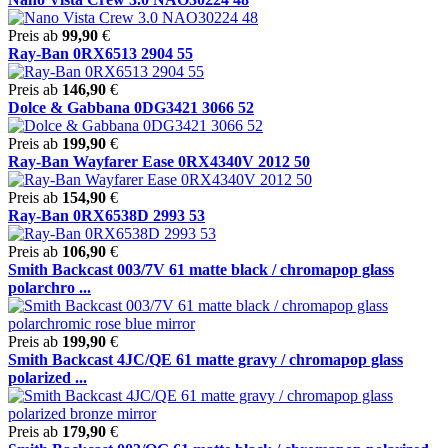
Preis ab
99,90
€
Ray-Ban 0RX6513 2904 55
Preis ab
146,90
€
Dolce & Gabbana 0DG3421 3066 52
Preis ab
199,90
€
Ray-Ban Wayfarer Ease 0RX4340V 2012 50
Preis ab
154,90
€
Ray-Ban 0RX6538D 2993 53
Preis ab
106,90
€
Smith Backcast 003/7V 61 matte black / chromapop glass
polarchro ...
Preis ab
199,90
€
Smith Backcast 4JC/QE 61 matte gravy / chromapop glass
polarized ...
Preis ab
179,90
€