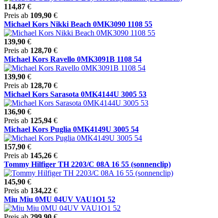
114,87
€
Preis ab
109,90
€
Michael Kors Nikki Beach 0MK3090 1108 55
139,90
€
Preis ab
128,70
€
Michael Kors Ravello 0MK3091B 1108 54
139,90
€
Preis ab
128,70
€
Michael Kors Sarasota 0MK4144U 3005 53
136,90
€
Preis ab
125,94
€
Michael Kors Puglia 0MK4149U 3005 54
157,90
€
Preis ab
145,26
€
Tommy Hilfiger TH 2203/C 08A 16 55 (sonnenclip)
145,90
€
Preis ab
134,22
€
Miu Miu 0MU 04UV VAU1O1 52
Preis ab
299,90
€