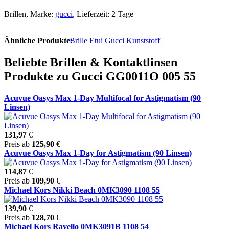
Brillen, Marke:
gucci
, Lieferzeit: 2 Tage
Ähnliche Produkte:
Brille
Etui
Gucci
Kunststoff
Beliebte Brillen & Kontaktlinsen
Produkte zu Gucci GG0011O 005 55
Acuvue Oasys Max 1-Day Multifocal for Astigmatism (90
Linsen)
131,97
€
Preis ab
125,90
€
Acuvue Oasys Max 1-Day for Astigmatism (90 Linsen)
114,87
€
Preis ab
109,90
€
Michael Kors Nikki Beach 0MK3090 1108 55
139,90
€
Preis ab
128,70
€
Michael Kors Ravello 0MK3091B 1108 54