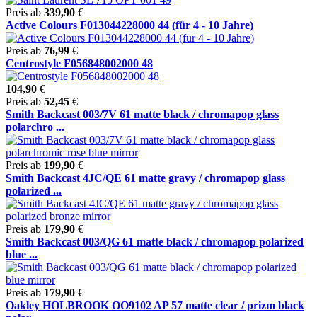
Preis ab
339,90
€
Active Colours F013044228000 44 (für 4 - 10 Jahre)
Preis ab
76,99
€
Centrostyle F056848002000 48
104,90
€
Preis ab
52,45
€
Smith Backcast 003/7V 61 matte black / chromapop glass
polarchro ...
Preis ab
199,90
€
Smith Backcast 4JC/QE 61 matte gravy / chromapop glass
polarized ...
Preis ab
179,90
€
Smith Backcast 003/QG 61 matte black / chromapop polarized
blue ...
Preis ab
179,90
€
Oakley HOLBROOK OO9102 AP 57 matte clear / prizm black