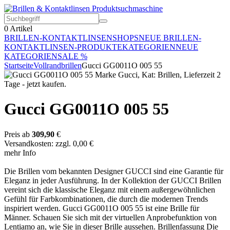
0
Artikel
BRILLEN-KONTAKTLINSEN
SHOPS
NEUE BRILLEN-
KONTAKTLINSEN-PRODUKTE
KATEGORIEN
NEUE
KATEGORIEN
SALE %
Startseite
Vollrandbrillen
Gucci GG0011O 005 55
Gucci GG0011O 005 55
Preis ab
309,90
€
Versandkosten: zzgl. 0,00 €
mehr Info
Die Brillen vom bekannten Designer GUCCI sind eine Garantie für
Eleganz in jeder Ausführung. In der Kollektion der GUCCI Brillen
vereint sich die klassische Eleganz mit einem außergewöhnlichen
Gefühl für Farbkombinationen, die durch die modernen Trends
inspiriert werden. Gucci GG0011O 005 55 ist eine Brille für
Männer. Schauen Sie sich mit der virtuellen Anprobefunktion von
Lentiamo an, wie Sie in dieser Brille aussehen. Brillenfassung Die