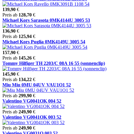
139,90
€
Preis ab
128,70
€
Michael Kors Sarasota 0MK4144U 3005 53
136,90
€
Preis ab
125,94
€
Michael Kors Puglia 0MK4149U 3005 54
157,90
€
Preis ab
145,26
€
Tommy Hilfiger TH 2203/C 08A 16 55 (sonnenclip)
145,90
€
Preis ab
134,22
€
Miu Miu 0MU 04UV VAU1O1 52
Preis ab
299,90
€
Valentino VG0041OK 004 52
Preis ab
249,90
€
Valentino VG0041OK 003 52
Preis ab
249,90
€
Valentino VG0031O 003 52