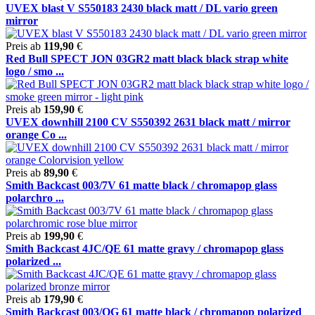
UVEX blast V S550183 2430 black matt / DL vario green
mirror
Preis ab
119,90
€
Red Bull SPECT JON 03GR2 matt black black strap white
logo / smo ...
Preis ab
159,90
€
UVEX downhill 2100 CV S550392 2631 black matt / mirror
orange Co ...
Preis ab
89,90
€
Smith Backcast 003/7V 61 matte black / chromapop glass
polarchro ...
Preis ab
199,90
€
Smith Backcast 4JC/QE 61 matte gravy / chromapop glass
polarized ...
Preis ab
179,90
€
Smith Backcast 003/QG 61 matte black / chromapop polarized