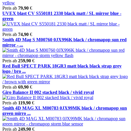
Preis ab
79,90
€
UVEX blast CV S550181 2330 black matt / SL mirror blue -
green
Preis ab
74,90
€
Smith 4D Mag S M00760 0JX996K black / chromapop sun red
mirror - ...
Preis ab
259,90
€
Red Bull SPECT PARK 18GR3 matt black black strap grey
logo / bro ...
Preis ab
69,90
€
Giro Balance II 002 stacked black / vivid royal
Preis ab
119,90
€
Smith 4D MAG XL M00783 0JX99MK black / chromapop sun
green mirro ...
Preis ab
249,90
€