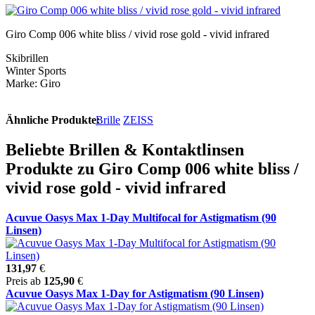
Giro Comp 006 white bliss / vivid rose gold - vivid infrared
Skibrillen
Winter Sports
Marke: Giro
Ähnliche Produkte:
Brille
ZEISS
Beliebte Brillen & Kontaktlinsen
Produkte zu Giro Comp 006 white bliss /
vivid rose gold - vivid infrared
Acuvue Oasys Max 1-Day Multifocal for Astigmatism (90
Linsen)
131,97
€
Preis ab
125,90
€
Acuvue Oasys Max 1-Day for Astigmatism (90 Linsen)