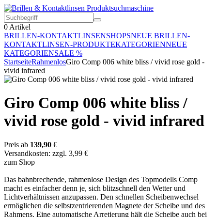
0
Artikel
BRILLEN-KONTAKTLINSEN
SHOPS
NEUE BRILLEN-
KONTAKTLINSEN-PRODUKTE
KATEGORIEN
NEUE
KATEGORIEN
SALE %
Startseite
Rahmenlos
Giro Comp 006 white bliss / vivid rose gold -
vivid infrared
Giro Comp 006 white bliss /
vivid rose gold - vivid infrared
Preis ab
139,90
€
Versandkosten: zzgl. 3,99 €
zum Shop
Das bahnbrechende, rahmenlose Design des Topmodells Comp
macht es einfacher denn je, sich blitzschnell den Wetter und
Lichtverhältnissen anzupassen. Den schnellen Scheibenwechsel
ermöglichen die selbstzentrierenden Magnete der Scheibe und des
Rahmens. Eine automatische Arretierung hält die Scheibe auch bei