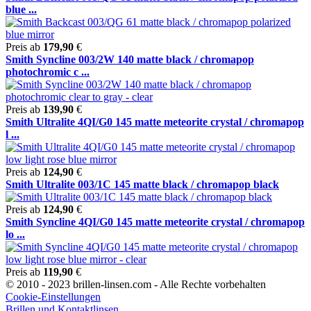
blue ...
Preis ab
179,90
€
Smith Syncline 003/2W 140 matte black / chromapop
photochromic c ...
Preis ab
139,90
€
Smith Ultralite 4QI/G0 145 matte meteorite crystal / chromapop
l ...
Preis ab
124,90
€
Smith Ultralite 003/1C 145 matte black / chromapop black
Preis ab
124,90
€
Smith Syncline 4QI/G0 145 matte meteorite crystal / chromapop
lo ...
Preis ab
119,90
€
© 2010 - 2023 brillen-linsen.com - Alle Rechte vorbehalten
Cookie-Einstellungen
Brillen und Kontaktlinsen