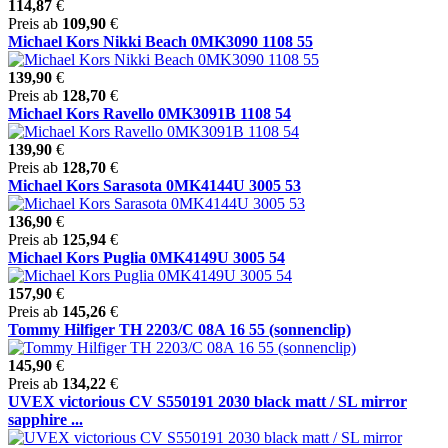
114,87
€
Preis ab
109,90
€
Michael Kors Nikki Beach 0MK3090 1108 55
139,90
€
Preis ab
128,70
€
Michael Kors Ravello 0MK3091B 1108 54
139,90
€
Preis ab
128,70
€
Michael Kors Sarasota 0MK4144U 3005 53
136,90
€
Preis ab
125,94
€
Michael Kors Puglia 0MK4149U 3005 54
157,90
€
Preis ab
145,26
€
Tommy Hilfiger TH 2203/C 08A 16 55 (sonnenclip)
145,90
€
Preis ab
134,22
€
UVEX victorious CV S550191 2030 black matt / SL mirror
sapphire ...