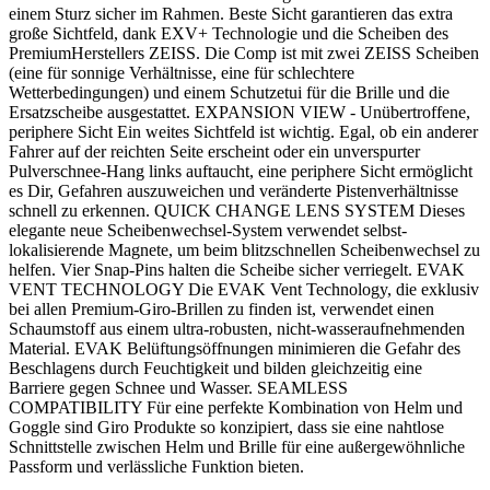
einem Sturz sicher im Rahmen. Beste Sicht garantieren das extra
große Sichtfeld, dank EXV+ Technologie und die Scheiben des
PremiumHerstellers ZEISS. Die Comp ist mit zwei ZEISS Scheiben
(eine für sonnige Verhältnisse, eine für schlechtere
Wetterbedingungen) und einem Schutzetui für die Brille und die
Ersatzscheibe ausgestattet. EXPANSION VIEW - Unübertroffene,
periphere Sicht Ein weites Sichtfeld ist wichtig. Egal, ob ein anderer
Fahrer auf der reichten Seite erscheint oder ein unverspurter
Pulverschnee-Hang links auftaucht, eine periphere Sicht ermöglicht
es Dir, Gefahren auszuweichen und veränderte Pistenverhältnisse
schnell zu erkennen. QUICK CHANGE LENS SYSTEM Dieses
elegante neue Scheibenwechsel-System verwendet selbst-
lokalisierende Magnete, um beim blitzschnellen Scheibenwechsel zu
helfen. Vier Snap-Pins halten die Scheibe sicher verriegelt. EVAK
VENT TECHNOLOGY Die EVAK Vent Technology, die exklusiv
bei allen Premium-Giro-Brillen zu finden ist, verwendet einen
Schaumstoff aus einem ultra-robusten, nicht-wasseraufnehmenden
Material. EVAK Belüftungsöffnungen minimieren die Gefahr des
Beschlagens durch Feuchtigkeit und bilden gleichzeitig eine
Barriere gegen Schnee und Wasser. SEAMLESS
COMPATIBILITY Für eine perfekte Kombination von Helm und
Goggle sind Giro Produkte so konzipiert, dass sie eine nahtlose
Schnittstelle zwischen Helm und Brille für eine außergewöhnliche
Passform und verlässliche Funktion bieten.