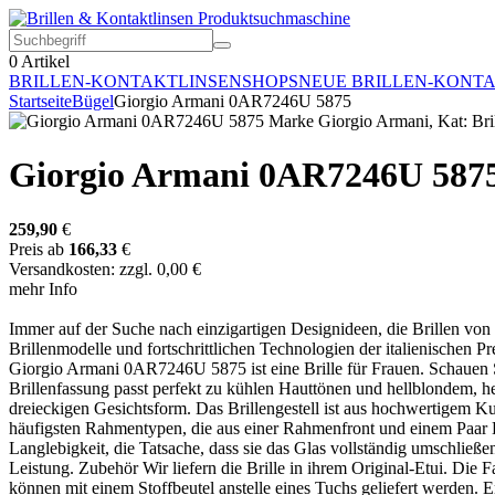
0
Artikel
BRILLEN-KONTAKTLINSEN
SHOPS
NEUE BRILLEN-KONT
Startseite
Bügel
Giorgio Armani 0AR7246U 5875
Giorgio Armani 0AR7246U 587
259,90
€
Preis ab
166,33
€
Versandkosten: zzgl. 0,00 €
mehr Info
Immer auf der Suche nach einzigartigen Designideen, die Brillen von
Brillenmodelle und fortschrittlichen Technologien der italienischen 
Giorgio Armani 0AR7246U 5875 ist eine Brille für Frauen. Schauen Si
Brillenfassung passt perfekt zu kühlen Hauttönen und hellblondem, 
dreieckigen Gesichtsform. Das Brillengestell ist aus hochwertigem Ku
häufigsten Rahmentypen, die aus einer Rahmenfront und einem Paar Büg
Langlebigkeit, die Tatsache, dass sie das Glas vollständig umschließe
Leistung. Zubehör Wir liefern die Brille in ihrem Original-Etui. Die 
können mit einem Stoffbeutel anstelle eines Tuchs geliefert werden. 