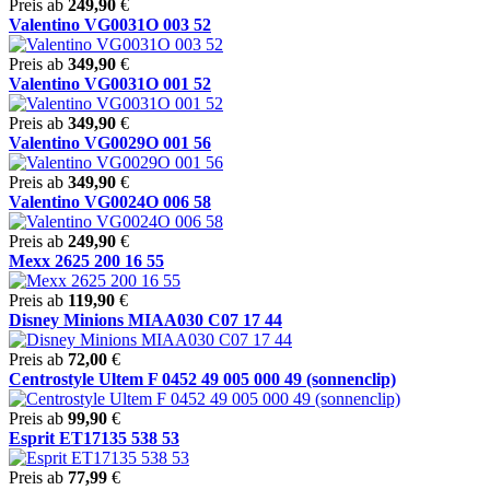
Preis ab
249,90
€
Valentino VG0031O 003 52
Preis ab
349,90
€
Valentino VG0031O 001 52
Preis ab
349,90
€
Valentino VG0029O 001 56
Preis ab
349,90
€
Valentino VG0024O 006 58
Preis ab
249,90
€
Mexx 2625 200 16 55
Preis ab
119,90
€
Disney Minions MIAA030 C07 17 44
Preis ab
72,00
€
Centrostyle Ultem F 0452 49 005 000 49 (sonnenclip)
Preis ab
99,90
€
Esprit ET17135 538 53
Preis ab
77,99
€