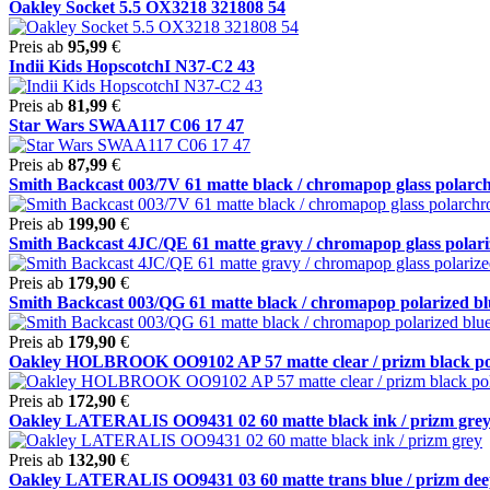
Oakley Socket 5.5 OX3218 321808 54
Preis ab
95,99
€
Indii Kids HopscotchI N37-C2 43
Preis ab
81,99
€
Star Wars SWAA117 C06 17 47
Preis ab
87,99
€
Smith Backcast 003/7V 61 matte black / chromapop glass polarchr
Preis ab
199,90
€
Smith Backcast 4JC/QE 61 matte gravy / chromapop glass polariz
Preis ab
179,90
€
Smith Backcast 003/QG 61 matte black / chromapop polarized blu
Preis ab
179,90
€
Oakley HOLBROOK OO9102 AP 57 matte clear / prizm black po
Preis ab
172,90
€
Oakley LATERALIS OO9431 02 60 matte black ink / prizm gre
Preis ab
132,90
€
Oakley LATERALIS OO9431 03 60 matte trans blue / prizm deep