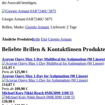
der Auswahl benötigen.
Giorgio Armani 0AR7246U 5875
Brillen, Marke:
Giorgio Armani
, Lieferzeit: 2 Tage
Ähnliche Produkte:
Brille
Etui
Giorgio Armani
Beliebte Brillen & Kontaktlinsen Produk
Acuvue Oasys Max 1-Day Multifocal for Astigmatism (90 Linsen)
131,97
€
Preis ab
125,90
€
Acuvue Oasys Max 1-Day for Astigmatism (90 Linsen)
114,87
€
Preis ab
109,90
€
Michael Kors Nikki Beach 0MK3090 1108 55
139,90
€