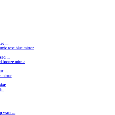
o ...
ed ...
e ...
lar
y
 wate ...