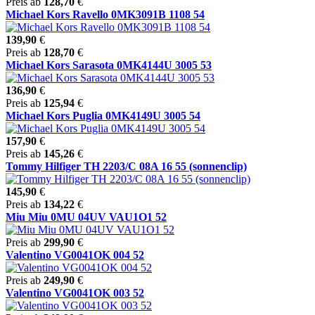
Preis ab
128,70
€
Michael Kors Ravello 0MK3091B 1108 54
139,90
€
Preis ab
128,70
€
Michael Kors Sarasota 0MK4144U 3005 53
136,90
€
Preis ab
125,94
€
Michael Kors Puglia 0MK4149U 3005 54
157,90
€
Preis ab
145,26
€
Tommy Hilfiger TH 2203/C 08A 16 55 (sonnenclip)
145,90
€
Preis ab
134,22
€
Miu Miu 0MU 04UV VAU1O1 52
Preis ab
299,90
€
Valentino VG0041OK 004 52
Preis ab
249,90
€
Valentino VG0041OK 003 52