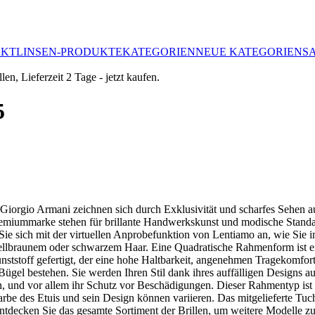
AKTLINSEN-PRODUKTE
KATEGORIEN
NEUE KATEGORIEN
S
5
 Giorgio Armani zeichnen sich durch Exklusivität und scharfes Sehen a
Premiummarke stehen für brillante Handwerkskunst und modische Standard
e sich mit der virtuellen Anprobefunktion von Lentiamo an, wie Sie in
hellbraunem oder schwarzem Haar. Eine Quadratische Rahmenform ist ei
nststoff gefertigt, der eine hohe Haltbarkeit, angenehmen Tragekomfort
el bestehen. Sie werden Ihren Stil dank ihres auffälligen Designs aufw
n, und vor allem ihr Schutz vor Beschädigungen. Dieser Rahmentyp ist f
Farbe des Etuis und sein Design können variieren. Das mitgelieferte Tu
Entdecken Sie das gesamte Sortiment der Brillen, um weitere Modelle zu