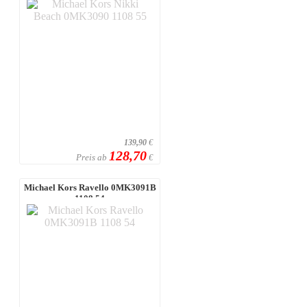
139,90
€
128,70
Preis ab
€
Michael Kors Ravello 0MK3091B
1108 54