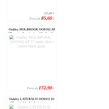
125,89
€
85,60
Preis ab
€
Oakley HOLBROOK OO9102 AP
57 matte clear / prizm black polar
172,90
Preis ab
€
Oakley LATERALIS OO9431 02
60 matte black ink / prizm grey