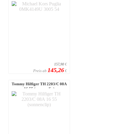
157,90
€
145,26
Preis ab
€
Tommy Hilfiger TH 2203/C 08A
16 55 (sonnenclip)