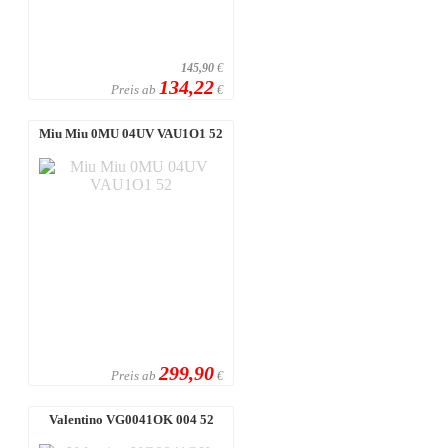
145,90
€
134,22
Preis ab
€
Miu Miu 0MU 04UV VAU1O1 52
299,90
Preis ab
€
Valentino VG0041OK 004 52