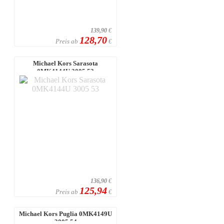
139,90
€
128,70
Preis ab
€
Michael Kors Sarasota
0MK4144U 3005 53
136,90
€
125,94
Preis ab
€
Michael Kors Puglia 0MK4149U
3005 54