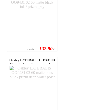
132,90
Preis ab
€
Oakley LATERALIS OO9431 03
60 matte trans blue / prizm deep
wate ...