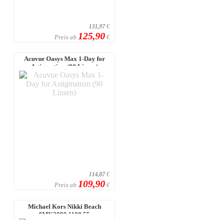
131,97
€
125,90
Preis ab
€
Acuvue Oasys Max 1-Day for
Astigmatism (90 Linsen)
114,87
€
109,90
Preis ab
€
Michael Kors Nikki Beach
0MK3090 1108 55