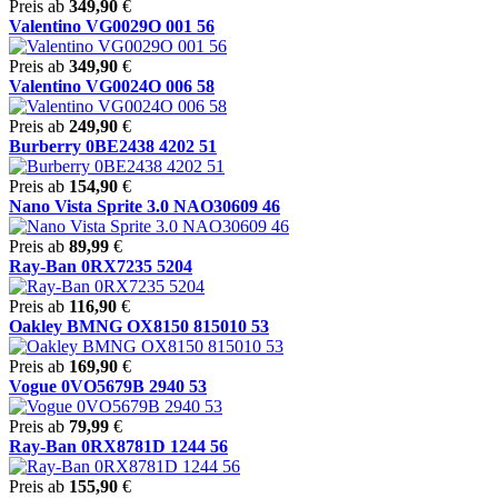
Preis ab
349,90
€
Valentino VG0029O 001 56
Preis ab
349,90
€
Valentino VG0024O 006 58
Preis ab
249,90
€
Burberry 0BE2438 4202 51
Preis ab
154,90
€
Nano Vista Sprite 3.0 NAO30609 46
Preis ab
89,99
€
Ray-Ban 0RX7235 5204
Preis ab
116,90
€
Oakley BMNG OX8150 815010 53
Preis ab
169,90
€
Vogue 0VO5679B 2940 53
Preis ab
79,99
€
Ray-Ban 0RX8781D 1244 56
Preis ab
155,90
€