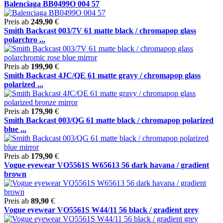
Balenciaga BB0499O 004 57
Preis ab
249,90
€
Smith Backcast 003/7V 61 matte black / chromapop glass
polarchro ...
Preis ab
199,90
€
Smith Backcast 4JC/QE 61 matte gravy / chromapop glass
polarized ...
Preis ab
179,90
€
Smith Backcast 003/QG 61 matte black / chromapop polarized
blue ...
Preis ab
179,90
€
Vogue eyewear VO5561S W65613 56 dark havana / gradient
brown
Preis ab
89,90
€
Vogue eyewear VO5561S W44/11 56 black / gradient grey