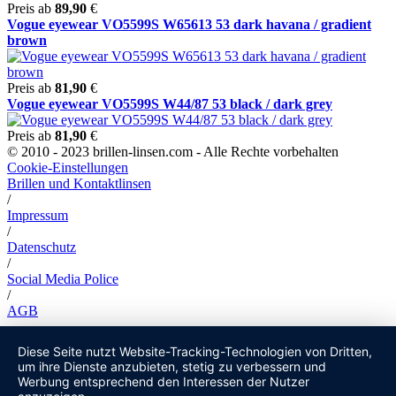
Preis ab
89,90
€
Vogue eyewear VO5599S W65613 53 dark havana / gradient
brown
Preis ab
81,90
€
Vogue eyewear VO5599S W44/87 53 black / dark grey
Preis ab
81,90
€
© 2010 - 2023 brillen-linsen.com - Alle Rechte vorbehalten
Cookie-Einstellungen
Brillen und Kontaktlinsen
/
Impressum
/
Datenschutz
/
Social Media Police
/
AGB
Diese Seite nutzt Website-Tracking-Technologien von Dritten,
um ihre Dienste anzubieten, stetig zu verbessern und
Werbung entsprechend den Interessen der Nutzer