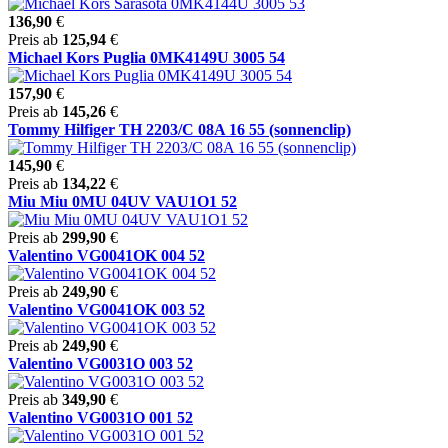
136,90
€
Preis ab
125,94
€
Michael Kors Puglia 0MK4149U 3005 54
157,90
€
Preis ab
145,26
€
Tommy Hilfiger TH 2203/C 08A 16 55 (sonnenclip)
145,90
€
Preis ab
134,22
€
Miu Miu 0MU 04UV VAU1O1 52
Preis ab
299,90
€
Valentino VG0041OK 004 52
Preis ab
249,90
€
Valentino VG0041OK 003 52
Preis ab
249,90
€
Valentino VG0031O 003 52
Preis ab
349,90
€
Valentino VG0031O 001 52