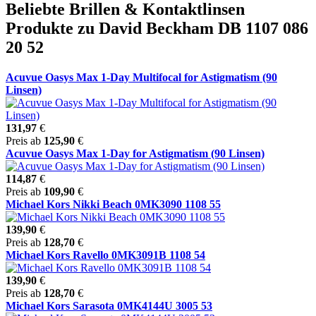
Beliebte Brillen & Kontaktlinsen
Produkte zu David Beckham DB 1107 086
20 52
Acuvue Oasys Max 1-Day Multifocal for Astigmatism (90
Linsen)
131,97
€
Preis ab
125,90
€
Acuvue Oasys Max 1-Day for Astigmatism (90 Linsen)
114,87
€
Preis ab
109,90
€
Michael Kors Nikki Beach 0MK3090 1108 55
139,90
€
Preis ab
128,70
€
Michael Kors Ravello 0MK3091B 1108 54
139,90
€
Preis ab
128,70
€
Michael Kors Sarasota 0MK4144U 3005 53