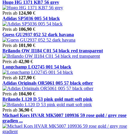
Hugo HG 1371 KB7 56 grey
Preis ab
124,90
€
Adidas SP5036 005 54 black
Preis ab
106,90
€
Guess GU2937 052 52 dark havana
Preis ab
101,90
€
Brilando OW II184 C01 54 black red transparent
Preis ab
42,90
€
Longchamp LO2745 001 54 black
Preis ab
127,90
€
Adidas Originals OR5061 005 57 black other
Preis ab
104,90
€
Brilando L120 D 53 pink gold matt soft pink
Preis ab
36,90
€
Michael Kors HVAR MK5007 109936 59 rose gold / grey rose
gradien ...