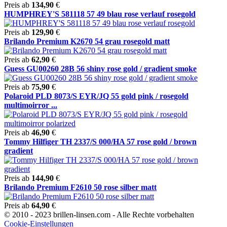
Preis ab
134,90
€
HUMPHREY'S 581118 57 49 blau rose verlauf rosegold
Preis ab
129,90
€
Brilando Premium K2670 54 grau rosegold matt
Preis ab
62,90
€
Guess GU00260 28B 56 shiny rose gold / gradient smoke
Preis ab
75,90
€
Polaroid PLD 8073/S EYR/JQ 55 gold pink / rosegold
multimoirror ...
Preis ab
46,90
€
Tommy Hilfiger TH 2337/S 000/HA 57 rose gold / brown
gradient
Preis ab
144,90
€
Brilando Premium F2610 50 rose silber matt
Preis ab
64,90
€
© 2010 - 2023 brillen-linsen.com - Alle Rechte vorbehalten
Cookie-Einstellungen