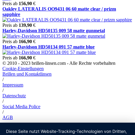
Preis ab
156,90
€
Oakley LATERALIS OO9431 06 60 matte clear / prizm
sapphire
Preis ab
139,90
€
Harley-Davidson HD50135 009 58 matte gunmetal
Preis ab
166,90
€
Harley-Davidson HD50134 091 57 matte blue
Preis ab
166,90
€
© 2010 - 2023 brillen-linsen.com - Alle Rechte vorbehalten
Cookie-Einstellungen
Brillen und Kontaktlinsen
/
Impressum
/
Datenschutz
/
Social Media Police
/
AGB
Diese Seite nutzt Website-Tracking-Technologien von Dritten,