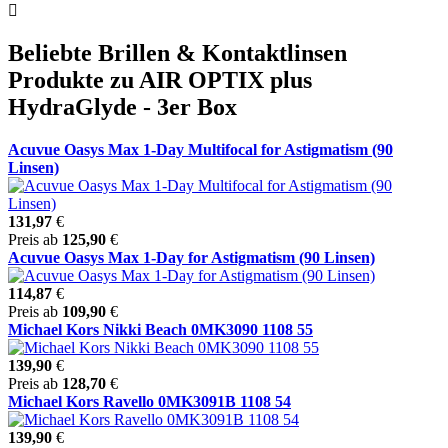
Beliebte Brillen & Kontaktlinsen
Produkte zu AIR OPTIX plus
HydraGlyde - 3er Box
Acuvue Oasys Max 1-Day Multifocal for Astigmatism (90
Linsen)
131,97
€
Preis ab
125,90
€
Acuvue Oasys Max 1-Day for Astigmatism (90 Linsen)
114,87
€
Preis ab
109,90
€
Michael Kors Nikki Beach 0MK3090 1108 55
139,90
€
Preis ab
128,70
€
Michael Kors Ravello 0MK3091B 1108 54
139,90
€