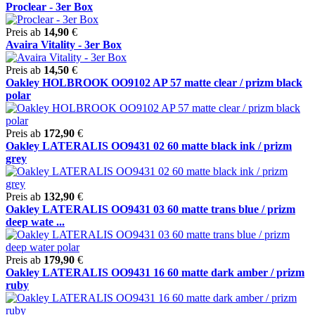
Proclear - 3er Box
Preis ab
14,90
€
Avaira Vitality - 3er Box
Preis ab
14,50
€
Oakley HOLBROOK OO9102 AP 57 matte clear / prizm black
polar
Preis ab
172,90
€
Oakley LATERALIS OO9431 02 60 matte black ink / prizm
grey
Preis ab
132,90
€
Oakley LATERALIS OO9431 03 60 matte trans blue / prizm
deep wate ...
Preis ab
179,90
€
Oakley LATERALIS OO9431 16 60 matte dark amber / prizm
ruby