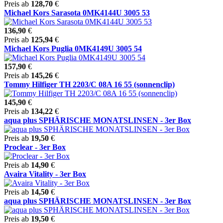
Preis ab
128,70
€
Michael Kors Sarasota 0MK4144U 3005 53
136,90
€
Preis ab
125,94
€
Michael Kors Puglia 0MK4149U 3005 54
157,90
€
Preis ab
145,26
€
Tommy Hilfiger TH 2203/C 08A 16 55 (sonnenclip)
145,90
€
Preis ab
134,22
€
aqua plus SPHÄRISCHE MONATSLINSEN - 3er Box
Preis ab
19,50
€
Proclear - 3er Box
Preis ab
14,90
€
Avaira Vitality - 3er Box
Preis ab
14,50
€
aqua plus SPHÄRISCHE MONATSLINSEN - 3er Box
Preis ab
19,50
€