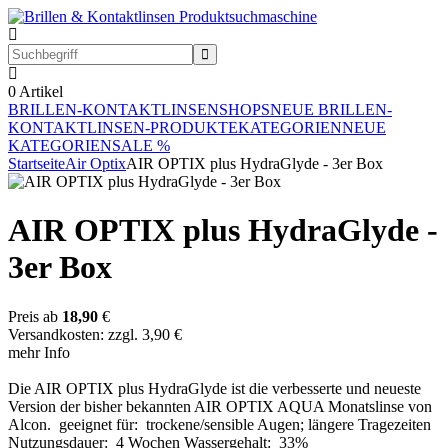
0
Artikel
BRILLEN-KONTAKTLINSEN
SHOPS
NEUE BRILLEN-
KONTAKTLINSEN-PRODUKTE
KATEGORIEN
NEUE
KATEGORIEN
SALE %
Startseite
Air Optix
AIR OPTIX plus HydraGlyde - 3er Box
AIR OPTIX plus HydraGlyde -
3er Box
Preis ab
18,90
€
Versandkosten: zzgl. 3,90 €
mehr Info
Die AIR OPTIX plus HydraGlyde ist die verbesserte und neueste
Version der bisher bekannten AIR OPTIX AQUA Monatslinse von
Alcon. geeignet für: trockene/sensible Augen; längere Tragezeiten
Nutzungsdauer: 4 Wochen Wassergehalt: 33%